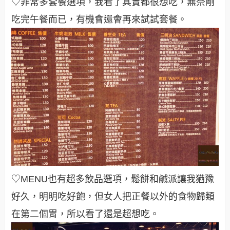
♡非常多套餐選項，我看了其實都很想吃，無奈剛
吃完午餐而已，有機會還會再來試試套餐
。
♡MENU也有超多飲品選項，鬆餅和鹹派讓我猶豫
好久，明明吃好飽，但女人把正餐以外的食物歸類
在第二個胃，所以看了還是超想吃
。