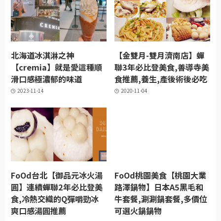
北海道冰淇淋之神
【金雙月-雙月濟南店】蟬
【cremia】就是愛這種順
聯3年必比登美食,善導寺美
滑口感極濃郁的味道
食推薦,養生,產後術後必吃
2023-11-14
2020-11-04
FoOd台北【御品元冰火湯
FoOd桃園美食【桃園大業
圓】連續蟬聯2年必比登美
路澤鍋物】日本A5黑毛和
食,冷熱交織的Q彈嚼勁冰
牛套餐,涮涮鍋套餐,多價位
爽口感湯圓推薦
可選火鍋鍋物