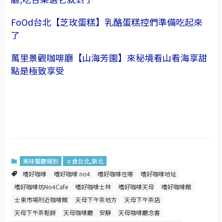
FoOd台北【芝玫蛋糕】乳酪蛋糕控們準備吃起來
了
萬里景觀咖啡廳【山海芳園】來秘境看山看海享甜
點是極致享受
美味餐廳報到
☺食台北,新北
嗜好咖啡
嗜好咖啡 no4
嗜好咖啡在哪
嗜好咖啡地址
嗜好咖啡坊No4Cafe
嗜好咖啡士林
嗜好咖啡天母
嗜好咖啡館
士東市場附近咖啡館
天母下午茶地方
天母下午茶店
天母下午茶鬆餅
天母咖啡廳 安靜
天母咖啡廳念書