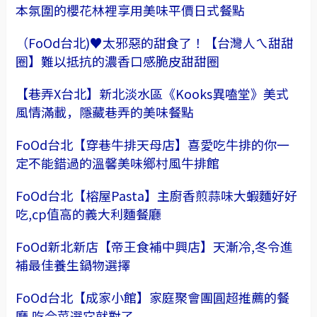
本氛圍的櫻花林裡享用美味平價日式餐點
（FoOd台北)♥太邪惡的甜食了！【台灣人ㄟ甜甜
圈】難以抵抗的濃香口感脆皮甜甜圈
【巷弄X台北】新北淡水區《Kooks異嗑堂》美式
風情滿載，隱藏巷弄的美味餐點
FoOd台北【穿巷牛排天母店】喜愛吃牛排的你一
定不能錯過的溫馨美味鄉村風牛排館
FoOd台北【榕屋Pasta】主廚香煎蒜味大蝦麵好好
吃,cp值高的義大利麵餐廳
FoOd新北新店【帝王食補中興店】天漸冷,冬令進
補最佳養生鍋物選擇
FoOd台北【成家小館】家庭聚會團圓超推薦的餐
廳,吃合菜選它就對了