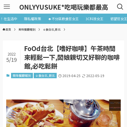
ONLYYUSUKE*吃喝玩樂都最高
近！在生活中
隱私權政策
☻不分區飲食狂女王
3C科技女王
慾望狂女
首頁
美味餐廳報到
☺食台北,新北
FoOd台北【嗜好咖啡】午茶時間
2022
來輕鬆一下,闆娘親切又好聊的咖啡
5/19
館,必吃鬆餅
美味餐廳報到
☺食台北,新北
2019-04-25
2022-05-19