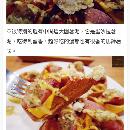
♡很特別的還有中間這大團薯泥，它是蛋沙拉薯
泥，吃得到蛋香，超好吃的濃郁也有很香的馬鈴薯
味
。