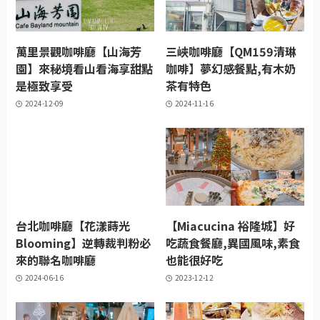
萬里景觀咖啡廳【山海芳
三峽咖啡廳【QM159清琳
園】來秘境看山看海享甜點
咖啡】夢幻感餐點,有木奶
是極致享受
茶有特色
2024-12-09
2024-11-16
台北咖啡廳【花漾蒔光
【Miacucina 裕隆城】好
Blooming】逆轉裁判粉必
吃蔬食餐廳,異國風味,素食
來的聯名咖啡廳
也能很好吃
2024-06-16
2023-12-12