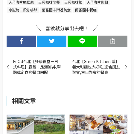
天母咖啡廳推薦
天母咖啡簡餐
天母咖啡館
天母咖啡鬆餅
忠誠路二段咖啡館
蘭雅國中附近美食
蘭雅國中餐廳
喜歡就分享出去吧！
FoOd台北【多摩食堂－日
台北【Green Kitchen 貳】
式料理】霸氣十足海鮮丼,單
義大利麵也太好吃,適合朋友
點或定食套餐自由配
聚會,生日聚會的餐廳
相關文章