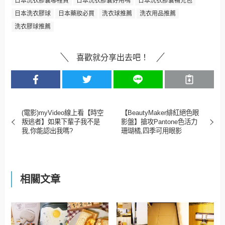
日本洗衣膠囊哪裡買
日本洗衣膠囊好用嗎
日本洗衣膠囊補充包
日本洗衣膠球
日本藥妝必買
洗衣球推薦
洗衣用品推薦
洗衣膠球推薦
喜歡就分享出去吧！
(電影)myVideo線上看【時空
【BeautyMaker緋紅絕色眼
叛逃者】如果下輩子我不是
影盤】搶攻Pantone色活力
我,你能認出我嗎?
珊瑚橘,四季可用眼影
相關文章