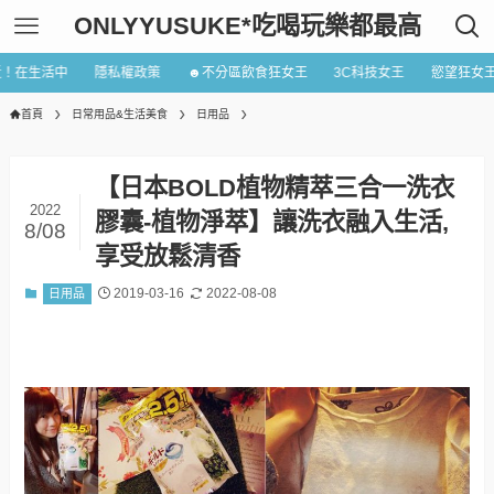
ONLYYUSUKE*吃喝玩樂都最高
近！在生活中
隱私權政策
☻不分區飲食狂女王
3C科技女王
慾望狂女
首頁
日常用品&生活美食
日用品
【日本BOLD植物精萃三合一洗衣
2022
膠囊-植物淨萃】讓洗衣融入生活,
8/08
享受放鬆清香
2019-03-16
2022-08-08
日用品