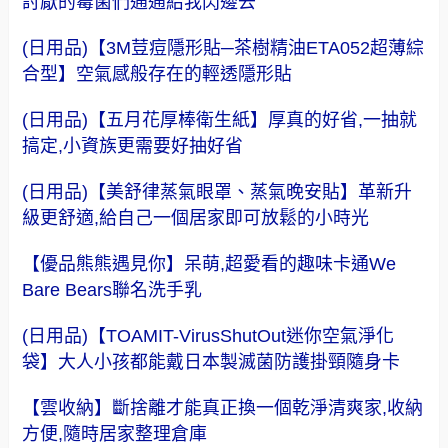
討厭的霉菌們通通給我閃邊去
(日用品)【3M荳痘隱形貼─茶樹精油ETA052超薄綜
合型】空氣感般存在的輕透隱形貼
(日用品)【五月花厚棒衛生紙】厚真的好省,一抽就
搞定,小資族更需要好抽好省
(日用品)【美舒律蒸氣眼罩、蒸氣晚安貼】革新升
級更舒適,給自己一個居家即可放鬆的小時光
【優品熊熊遇見你】呆萌,超愛看的趣味卡通We
Bare Bears聯名洗手乳
(日用品)【TOAMIT-VirusShutOut迷你空氣淨化
袋】大人小孩都能戴日本製滅菌防護掛頸隨身卡
【雲收納】斷捨離才能真正換一個乾淨清爽家,收納
方便,隨時居家整理倉庫