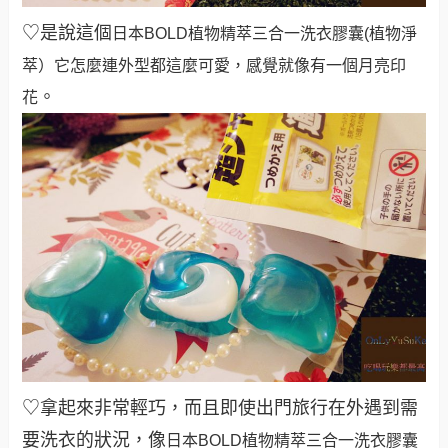
♡是說這個
日本
BOLD植物精萃三合一洗衣膠囊(植物淨
萃）它怎麼連外型都這麼可愛，感覺就像有一個月亮印
。
花
♡拿起來非常輕巧，而且即使出門旅行在外遇到需
要洗衣的狀況，像
日本BOLD植物精萃三合一洗衣膠囊