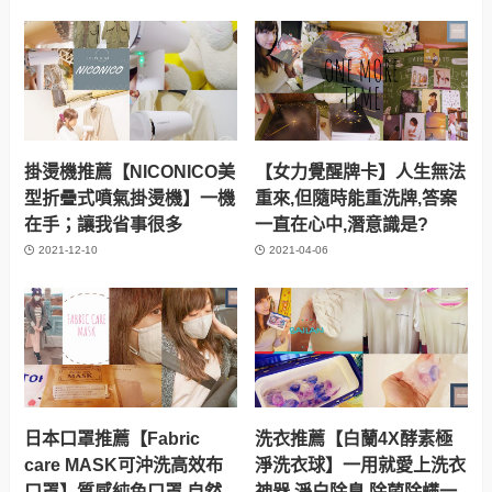
掛燙機推薦【NICONICO美
【女力覺醒牌卡】人生無法
型折疊式噴氣掛燙機】一機
重來,但隨時能重洗牌,答案
在手；讓我省事很多
一直在心中,潛意識是?
2021-12-10
2021-04-06
日本口罩推薦【Fabric
洗衣推薦【白蘭4X酵素極
care MASK可沖洗高效布
淨洗衣球】一用就愛上洗衣
口罩】質感純色口罩,自然
神器,淨白除臭,除菌除螨一