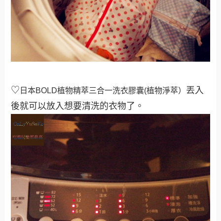
♡
丟入
日本
BOLD植物精萃三合一洗衣膠囊(植物淨萃）
後就可以放入想要清洗的衣物了。