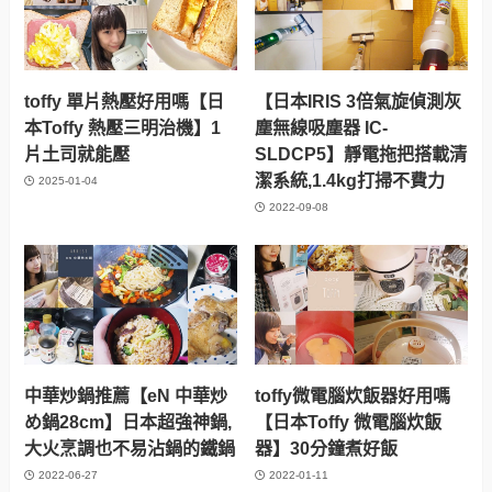
toffy 單片熱壓好用嗎【日
【日本IRIS 3倍氣旋偵測灰
本Toffy 熱壓三明治機】1
塵無線吸塵器 IC-
片土司就能壓
SLDCP5】靜電拖把搭載清
潔系統,1.4kg打掃不費力
2025-01-04
2022-09-08
中華炒鍋推薦【eN 中華炒
toffy微電腦炊飯器好用嗎
め鍋28cm】日本超強神鍋,
【日本Toffy 微電腦炊飯
大火烹調也不易沾鍋的鐵鍋
器】30分鐘煮好飯
2022-06-27
2022-01-11