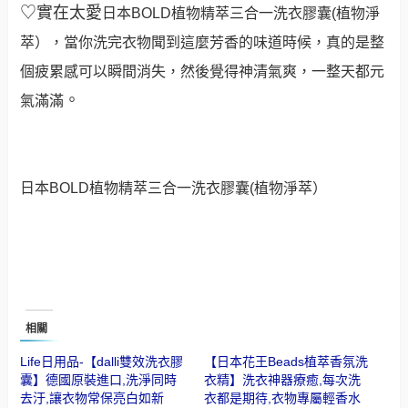
♡實在太愛
日本
BOLD植物精萃三合一洗衣膠囊(植物淨
萃），當你洗完衣物聞到這麼芳香的味道時候，真的是整
個疲累感可以瞬間消失，然後覺得神清氣爽，一整天都元
。
氣滿滿
日本
BOLD植物精萃三合一洗衣膠囊(植物淨萃）
相關
Life日用品-【dalli雙效洗衣膠
【日本花王Beads植萃香氛洗
囊】德國原裝進口,洗淨同時
衣精】洗衣神器療癒,每次洗
去汙,讓衣物常保亮白如新
衣都是期待,衣物專屬輕香水