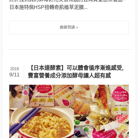
日本施特佩HSP扭轉奇肌植萃泥膜...
【日本速酵素】可以體會循序漸進感受,
2019
9/11
豐富營養成分添加酵母讓人超有感