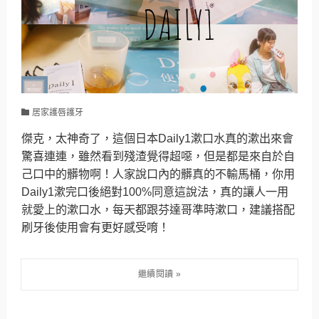
居家護唇護牙
傑克，太神奇了，這個日本Daily1漱口水真的漱出來會
驚喜連連，雖然看到殘渣覺得超噁，但是都是來自於自
己口中的髒物啊！人家說口內的髒真的不輸馬桶，你用
Daily1漱完口後絕對100%同意這說法，真的讓人一用
就愛上的漱口水，每天都跟芬達哥準時漱口，建議搭配
刷牙後使用會有更好感受唷！