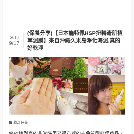
(保養分享)【日本施特佩HSP扭轉奇肌植
2019
萃泥膜】來自沖繩久米島淨化海泥,真的
9/17
好乾淨
臉部保養
終於找到真的非常好用又很有感的去角質型態保養品，