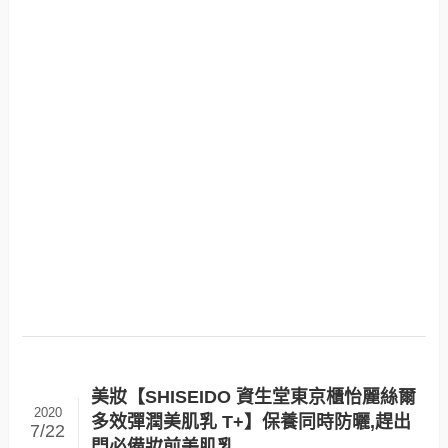
美妝【SHISEIDO 資生堂東京櫃怡麗絲爾
2020
多效彈潤美肌乳 T+】保養同時防曬,趕出
7/22
門必備妝前美肌乳