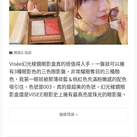
眼妝& 指彩
Visée幻光稜鏡眼影盒真的很值得入手，一盤就可以擁
有3種眼影色的三色眼影盤，非常耀眼奪目的三種顏
色，我第一眼就被那薄荷藍＆桃紅色充滿粉嫩感的配色
吸引住，色號是003，真的是超美的色號，幻光稜鏡眼
影盒還是VISEE眼影史上擁有最高亮度珠光的眼影盤。