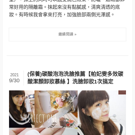
常好用的隔離霜。抹起來沒有黏膩感，清爽清透的底
妝。有時候我會拿來打亮，加強臉部兩側光澤感。
(保養)碳酸泡泡洗臉推薦【帕妃雯多效碳
2021
9/30
酸潔顏卸妝慕絲 】洗臉卸妝1次搞定