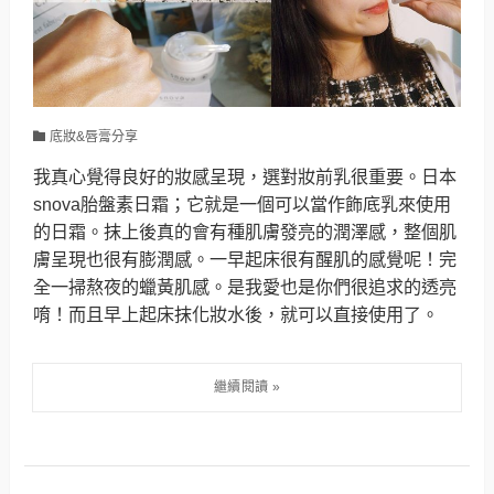
底妝&唇膏分享
我真心覺得良好的妝感呈現，選對妝前乳很重要。日本
snova胎盤素日霜；它就是一個可以當作飾底乳來使用
的日霜。抹上後真的會有種肌膚發亮的潤澤感，整個肌
膚呈現也很有膨潤感。一早起床很有醒肌的感覺呢！完
全一掃熬夜的蠟黃肌感。是我愛也是你們很追求的透亮
唷！而且早上起床抹化妝水後，就可以直接使用了。