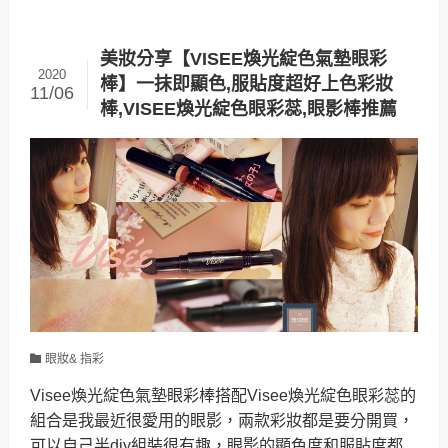
美妝分享【VISEE煥光綻色氣墊眼彩
2020
棒】一抹即顯色,服貼度超好上色彩妝
11/06
棒,VISEE煥光綻色眼彩蕊,眼影棒推薦
眼妝& 指彩
Visee煥光綻色氣墊眼彩棒搭配Visee煥光綻色眼彩蕊的
組合是我最近很愛用的眼影，兩款彩妝都是要分開買，
可以自己半diy組裝很有趣，眼影的顯色度和服貼度都