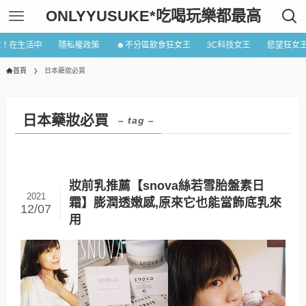
ONLYYUSUKE*吃喝玩樂都最高
近！在生活中
隱私權政策
☻不分區飲食狂女王
3C科技女王
慾望狂女
首頁
日本藥妝必買
日本藥妝必買
– tag –
妝前乳推薦【snova絲若雪胎盤素日
2021
霜】膨潤透嫩感,原來它也能當飾底乳來
12/07
用