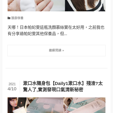
臉部保養
天哪！日本帕妃雯這瓶洗顏慕絲實在太好用，之前我也
有分享過帕妃雯其他保養品，但...
漱口水隨身包【Daily1漱口水】殘渣?太
2021
4/10
驚人了,實測發現口氣清新秘密