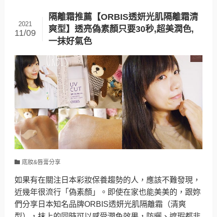
隔離霜推薦【ORBIS透妍光肌隔離霜清
2021
爽型】透亮偽素顏只要30秒,超美潤色,
11/09
一抹好氣色
底妝&唇膏分享
如果有在關注日本彩妝保養趨勢的人，應該不難發現，
近幾年很流行「偽素顏」。即使在家也能美美的，跟妳
們分享日本知名品牌ORBIS透妍光肌隔離霜（清爽
型），抹上的同時可以感受潤色效果，防曬、遮瑕都非