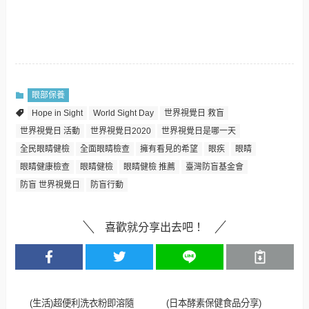
眼部保養
Hope in Sight
World Sight Day
世界視覺日 救盲
世界視覺日 活動
世界視覺日2020
世界視覺日是哪一天
全民眼睛健檢
全面眼睛檢查
擁有看見的希望
眼疾
眼睛
眼睛健康檢查
眼睛健檢
眼睛健檢 推薦
臺灣防盲基金會
防盲 世界視覺日
防盲行動
喜歡就分享出去吧！
(生活)超便利洗衣粉即溶隨
(日本酵素保健食品分享)