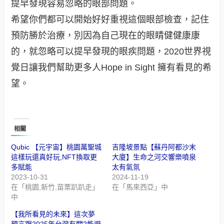
提早發現容易忽略的眼部問題。
希望你們都可以開始好好重視這個眼部檢查，記住
預防勝於治療，別因為自己現在的眼睛健健康康
的，就忽略可以提早發現的眼疾問題，2020世界視
覺日讓我們幫助更多人Hope in Sight 擁有看見的希
望。
相關
Qubic 【元宇宙】桃園萬聖城
吉隆坡景點【蘇丹阿都沙末
這樣玩還真好玩,NFT換取更
大廈】生命之河交響樂噴泉
多賦能
太有氣氛
2023-10-31
2024-11-19
在「桃園,新竹,苗栗趴趴走」
在「馬來西亞」中
中
【我所看見的未來】這次夢
預言跟2025年台灣有關?能避