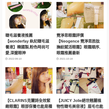
睫毛滋養液推薦
霓淨思眼霜評價
【wonderfay 紈妃睫毛滋
【Neogence 霓淨思胜肽
養液】韓國製,粉色時尚可
撫紋賦活眼霜】眼霜順序,
愛,深邃眼神
眼霜推薦最新
2022-06-10
2021-10-18
【CLARINS克蘭詩全效緊
【JUICY Jolie絕世翹麗植
緻眼霜】眼部保養也能是種
物性睫毛美容液】眉毛也能