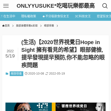
ONLYYUSUKE*吃喝玩樂都最高
近！在生活中
隱私權政策
☻不分區飲食狂女王
3C科技女王
慾望狂女
首頁
臉部身體保養&彩妝
眼部保養
(生活)【2020世界視覺日Hope in
Sight 擁有看見的希望】眼部健檢,
2022
5/19
提早發現提早預防,你不能忽略的眼
疾問題
2020-10-08
2022-05-19
眼部保養