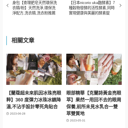
身包【查理肥皂天然環保洗
【日本nicorio uka麴酵素】7
衣精/粉】天然洗淨,環保洗
種穀物發酵的活性酵素,同時
淨配方,洗衣精,洗衣粉推薦
實現健康與美麗的酵素錠
相關文章
【蘭蔻超未來肌因冰珠亮眼
眼部精華【克蘭詩黃金亮眼
粹】360 度彈力冰珠冰鎮降
萃】果然一用回不去的眼周
溫,不沾手設計零死角貼合
保養,前所未見水乳合一雙
萃雙質地
2023-06-28
2023-05-31