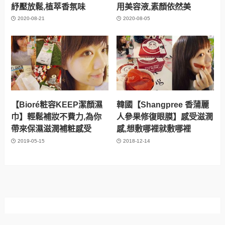
紓壓放鬆,植萃香氛味
用美容液,素顏依然美
2020-08-21
2020-08-05
【Bioré粧容KEEP潔顏濕
韓國【Shangpree 香蒲麗
巾】輕鬆補妝不費力,為你
人參果修復眼膜】感受滋潤
帶來保濕滋潤補粧感受
感,想敷哪裡就敷哪裡
2019-05-15
2018-12-14