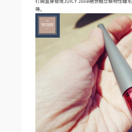
打開盒身發現JUICY Jolie絕世翹立植
帶。