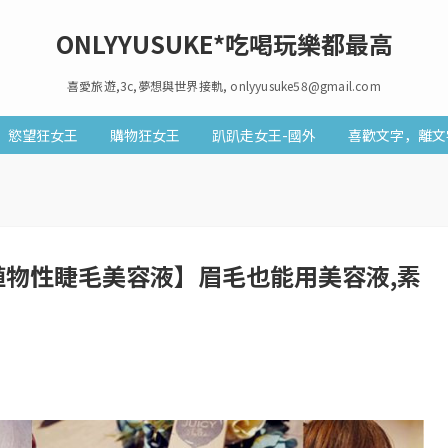
ONLYYUSUKE*吃喝玩樂都最高
喜愛旅遊,3c,夢想與世界接軌, onlyyusuke58@gmail.com
慾望狂女王
購物狂女王
趴趴走女王-國外
喜歡文字，離文
世翹麗植物性睫毛美容液】眉毛也能用美容液,素