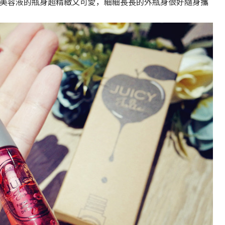
物性睫毛美容液的瓶身超精緻又可愛，細細長長的外瓶身很好隨身攜