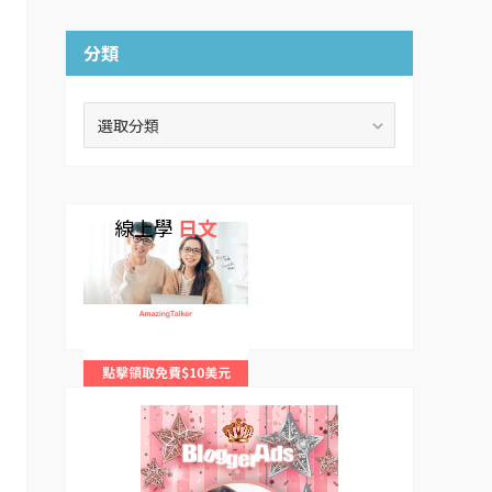
分類
分
類
線上學
日文