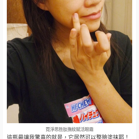
霓淨思胜肽撫紋賦活眼霜
這瓶最讓我驚喜的就是，它居然可以整臉塗抹耶！