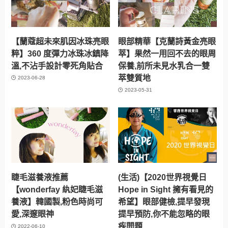
【蘭蔻超未來肌因冰珠亮眼
眼部精華【克蘭詩黃金亮眼
粹】360 度彈力冰珠冰鎮降
萃】果然一用回不去的眼周
溫,不沾手設計零死角貼合
保養,前所未見水乳合一雙
萃雙質地
2023-06-28
2023-05-31
睫毛滋養液推薦
(生活)【2020世界視覺日
【wonderfay 紈妃睫毛滋
Hope in Sight 擁有看見的
養液】韓國製,粉色時尚可
希望】眼部健檢,提早發現
愛,深邃眼神
提早預防,你不能忽略的眼
疾問題
2022-06-10