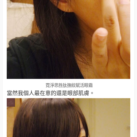
霓淨思胜肽撫紋賦活眼霜
當然我個人最在意的還是眼部肌膚。