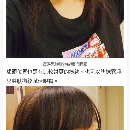
霓淨思胜肽撫紋賦活眼霜
額頭位置也是有比較討厭的痕跡。也可以塗抹霓淨
思胜肽撫紋賦活眼霜。