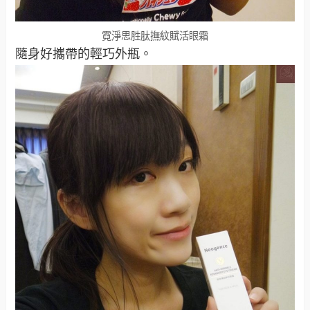
霓淨思胜肽撫紋賦活眼霜
隨身好攜帶的輕巧外瓶。