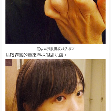
霓淨思胜肽撫紋賦活眼霜
沾取適當的量來塗抹眼周肌膚。