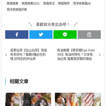
眼霜推薦
眼霜推薦2021
眼霜用法
眼霜順序
霓淨思眼霜ptt
霓淨思眼霜評價
喜歡就分享出去吧！
苗栗仙草【仙山仙草】到底
魚油推薦【樂菲娜Epa Gold
有多好吃？推薦5種必吃料
300】魚油何時吃？日本魚
理,好特別的炸仙草
油必買,推薦樂菲娜的理由
相關文章