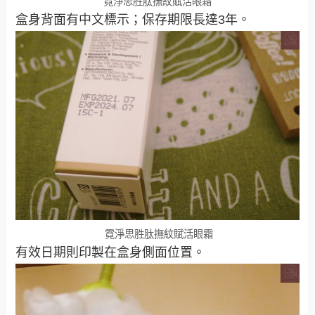
霓淨思胜肽撫紋賦活眼霜
盒身背面有中文標示；保存期限長達3年。
霓淨思胜肽撫紋賦活眼霜
有效日期則印製在盒身側面位置。