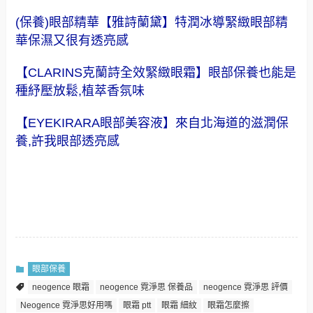
(保養)眼部精華【雅詩蘭黛】特潤冰導緊緻眼部精
華保濕又很有透亮感
【CLARINS克蘭詩全效緊緻眼霜】眼部保養也能是
種紓壓放鬆,植萃香氛味
【EYEKIRARA眼部美容液】來自北海道的滋潤保
養,許我眼部透亮感
眼部保養
neogence 眼霜
neogence 霓淨思 保養品
neogence 霓淨思 評價
Neogence 霓淨思好用嗎
眼霜 ptt
眼霜 細紋
眼霜怎麼擦