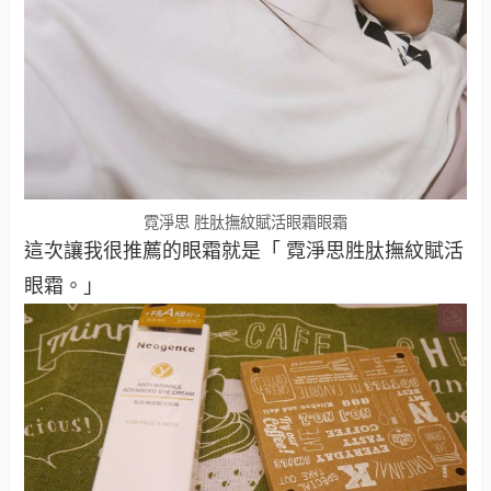
霓淨思 胜肽撫紋賦活眼霜眼霜
這次讓我很推薦的眼霜就是「 霓淨思胜肽撫紋賦活
眼霜。」