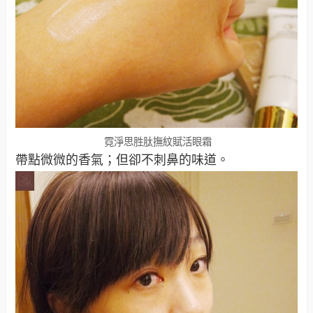
霓淨思胜肽撫紋賦活眼霜
帶點微微的香氣；但卻不刺鼻的味道。