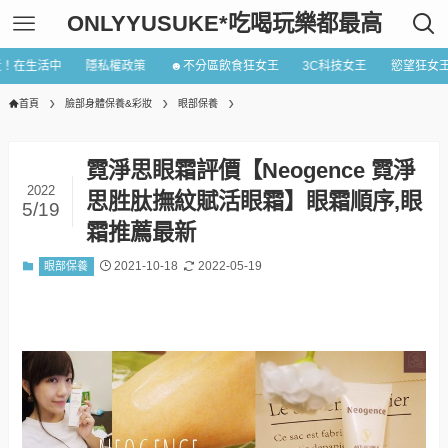
ONLYYUSUKE*吃喝玩樂都最高
近！在生活中
隱私權政策
☻不分區飲食狂女王
3C科技女王
慾望狂女
首頁
臉部身體保養&彩妝
眼部保養
霓淨思眼霜評價【Neogence 霓淨
2022
思胜肽撫紋賦活眼霜】眼霜順序,眼
5/19
霜推薦最新
2021-10-18
2022-05-19
眼部保養