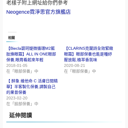
老樣子附上網址給你們參考
Neogence霓淨思官方旗艦店
相關
【Biecla碧珂媞微循環M2藍
【CLARINS克蘭詩全效緊緻
肽煥眼霜】ALL IN ONE眼部
眼霜】眼部保養也能是種紓
保養,眼周看起來年輕
壓放鬆,植萃香氛味
2018-01-05
2020-08-21
在「眼部保養」中
在「眼部保養」中
【 醉象 維他命 C 活膚日間精
華】半客製化保養,調製自己
的果昔保養
2023-02-20
在「臉部保養」中
延伸閱讀