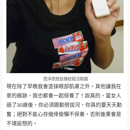
霓淨思胜肽撫紋賦活眼霜
現在除了早晚我會塗抹眼部肌膚之外，其他讓我在
意的痕跡，我也都會一起保養了！說真的，當女人
過了30歲後，你必須跟勤勞拔河，你真的要天天勤
奮；絕對不能心存僥倖偷懶不保養，否則後果會是
不堪設想的。