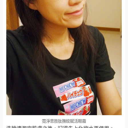
霓淨思胜肽撫紋賦活眼霜