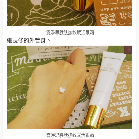
霓淨思胜肽撫紋賦活眼霜
細長條的外管身。
霓淨思胜肽撫紋賦活眼霜