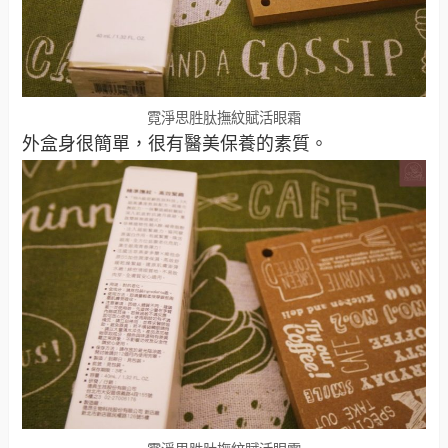
霓淨思胜肽撫紋賦活眼霜
外盒身很簡單，很有醫美保養的素質。