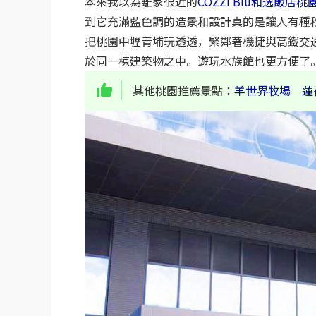
本來我以為離家很近的
COZZI Blu和逸飯店桃
到它充滿藍色調的造景和設計真的是讓人有種
把桃園中壢青埔玩透透，緊鄰著機捷與高鐵交
於同一棟建築物之中。遊玩水族館也更方便了
其他桃園推薦景點：
羊世界牧場
蓮