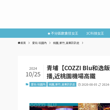
☻不分區飲食狂女王
3C科技女王
首頁
愛玩-玩國內
桃園,新竹,苗栗趴趴走
青埔【COZZI Blu
2024
10/25
播,近桃園機場高鐵
愛玩-玩國內
桃園,新竹,苗栗趴趴走
2020-08-05
2024-