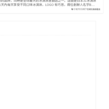
州的品牌，同時是全球最大的冰淇淋連鎖店之一。這間是日本31冰淇淋
1天內每天享受不同口味冰淇淋，LOGO 有巧思，兩位創辦人名字B…
ONLYYUSUKE*吃喝玩樂都最高