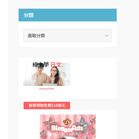
分類
分
類
線上學
日文