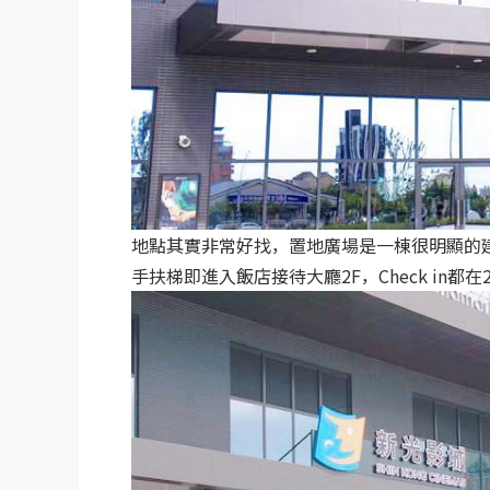
地點其實非常好找，置地廣場是一棟很明顯的
手扶梯即進入飯店接待大廳2F，Check in都在