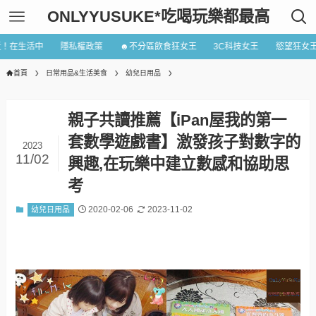
ONLYYUSUKE*吃喝玩樂都最高
近！在生活中
隱私權政策
☻不分區飲食狂女王
3C科技女王
慾望狂女
首頁
日常用品&生活美食
幼兒日用品
親子共讀推薦【iPan屋我的第一
套數學遊戲書】激發孩子對數字的
2023
11/02
興趣,在玩樂中建立數感和協助思
考
2020-02-06
2023-11-02
幼兒日用品