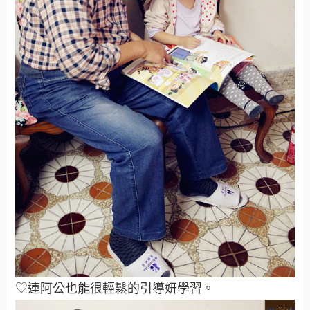
♡連阿公也能很輕鬆的引導妍學習。