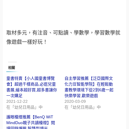
取材多元，有注音、可點讀、學數學，學習數學就
像遊戲一樣好玩！
相關
童書特賣【小人國童書博覽
自主學習推薦【泛亞國際文
會】超過千樣商品,必逛兒童
化力豆智能學院】在輕鬆動
書展,繪本超好買,超多書讓你
畫教學環境下從2到6歲一起
一次購足
快樂學習,歡樂遊戲
2021-12-22
2020-03-09
在「幼兒日用品」中
在「幼兒日用品」中
護眼檯燈推薦【BenQ WiT
MindDuo親子共讀檯燈】閱
讀同時護眼,智慧型調光