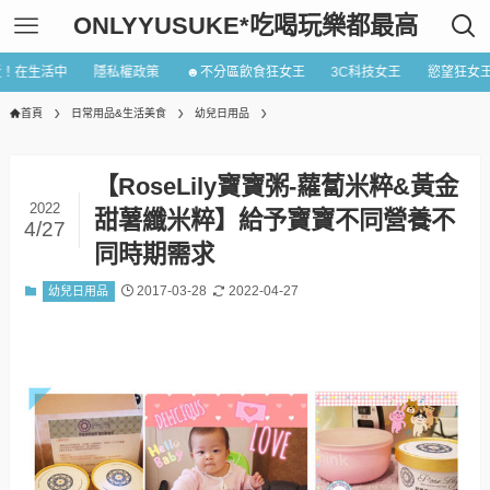
ONLYYUSUKE*吃喝玩樂都最高
近！在生活中
隱私權政策
☻不分區飲食狂女王
3C科技女王
慾望狂女
首頁
日常用品&生活美食
幼兒日用品
【RoseLily寶寶粥-蘿蔔米粹&黃金
2022
甜薯纖米粹】給予寶寶不同營養不
4/27
同時期需求
2017-03-28
2022-04-27
幼兒日用品