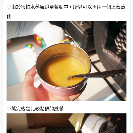
♡由於害怕水蒸氣跑至餐點中，所以可以再用一個上蓋蓋
住
♡蒸完後是比較黏稠的感覺