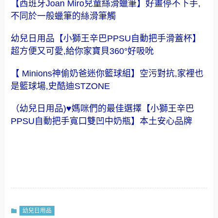
【西班牙Joan Miro兒童絲滑蠟筆】好畫停不下手,
不同於一般蠟筆的絲滑筆觸
幼兒日用品【小獅王辛巴PPSU自動把手滑蓋杯】
超方便又可愛,給你家寶貝360°好吸吮
【 Minions神偷奶爸迷你籃球組】空污對抗,家裡也
是籃球場,史酷迪STZONE
（幼兒日用品)♥媽咪們的最佳選擇【小獅王辛巴
PPSU自動把手寬口雙凹中奶瓶】本土安心品牌
幼兒日用品