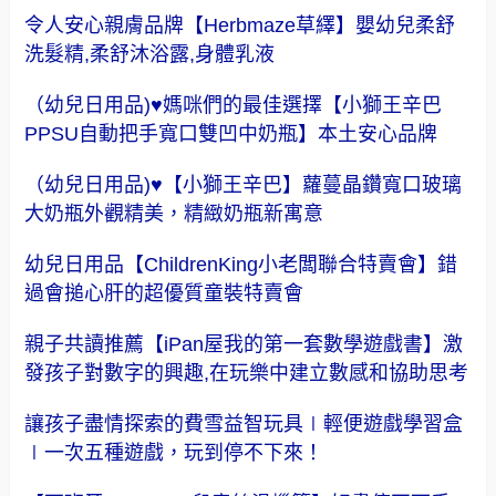
令人安心親膚品牌【Herbmaze草繹】嬰幼兒柔舒
洗髮精,柔舒沐浴露,身體乳液
（幼兒日用品)♥媽咪們的最佳選擇【小獅王辛巴
PPSU自動把手寬口雙凹中奶瓶】本土安心品牌
（幼兒日用品)♥【小獅王辛巴】蘿蔓晶鑽寬口玻璃
大奶瓶外觀精美，精緻奶瓶新寓意
幼兒日用品【ChildrenKing小老闆聯合特賣會】錯
過會搥心肝的超優質童裝特賣會
親子共讀推薦【iPan屋我的第一套數學遊戲書】激
發孩子對數字的興趣,在玩樂中建立數感和協助思考
讓孩子盡情探索的費雪益智玩具∣輕便遊戲學習盒
∣一次五種遊戲，玩到停不下來！