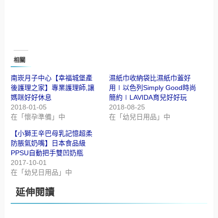
相關
南崁月子中心【幸福城堡產
濕紙巾收納袋比濕紙巾蓋好
後護理之家】專業護理師,讓
用∣以色列Simply Good時尚
媽咪好好休息
簡約∣LAVIDA育兒好好玩
2018-01-05
2018-08-25
在「懷孕準備」中
在「幼兒日用品」中
【小獅王辛巴母乳記憶超柔
防脹氣奶嘴】日本食品級
PPSU自動把手雙凹奶瓶
2017-10-01
在「幼兒日用品」中
延伸閱讀