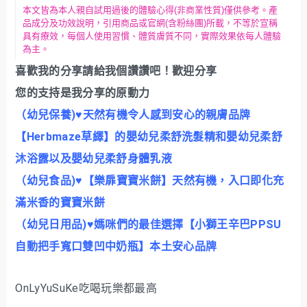
本文皆為本人親自試用過後的體驗心得(非商業性質)僅供參考。產
品成分及功效說明，引用商品或官網(含粉絲團)所載，不等於宣稱
具有療效，每個人使用習慣、體質膚質不同，實際效果依每人體驗
為主。
喜歡我的分享請給我個讚讚吧！歡迎分享
您的支持是我分享的原動力
（幼兒保養)♥天然有機令人感到安心的親膚品牌
【Herbmaze草繹】的嬰幼兒柔舒洗髮精和嬰幼兒柔舒
沐浴露以及嬰幼兒柔舒身體乳液
（幼兒食品)♥【樂扉寶寶米餅】天然有機，入口即化充
滿米香的寶寶米餅
（幼兒日用品)♥媽咪們的最佳選擇【小獅王辛巴PPSU
自動把手寬口雙凹中奶瓶】本土安心品牌
OnLyYuSuKe吃喝玩樂都最高