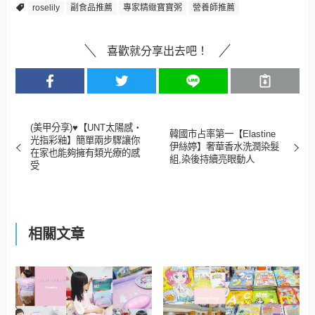
roselily
副食品推薦
專家精緻寶寶粥
營養師推薦
喜歡就分享出去吧！
(美甲分享)♥【UNT太陽感‧
韓國市占率第一【Elastine
光指彩釉】簡單兩步驟讓你
伊絲婷】奢華香水洗潤染髮
在家也能夠擁有類光療的感
組,染後持續亮眼動人
受
相關文章