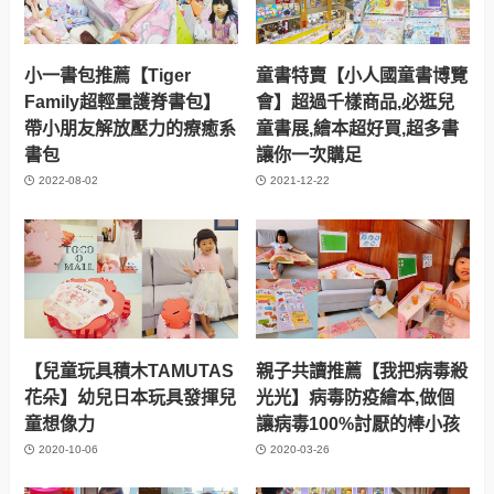
小一書包推薦【Tiger
童書特賣【小人國童書博覽
Family超輕量護脊書包】
會】超過千樣商品,必逛兒
帶小朋友解放壓力的療癒系
童書展,繪本超好買,超多書
書包
讓你一次購足
2022-08-02
2021-12-22
【兒童玩具積木TAMUTAS
親子共讀推薦【我把病毒殺
花朵】幼兒日本玩具發揮兒
光光】病毒防疫繪本,做個
童想像力
讓病毒100%討厭的棒小孩
2020-10-06
2020-03-26