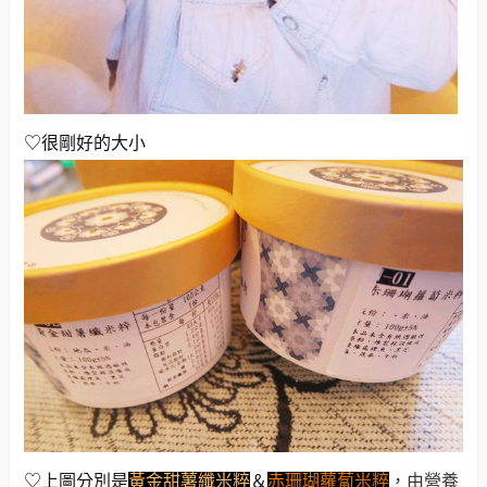
♡很剛好的大小
♡上圖分別是
黃金甜薯纖米粹
＆
赤珊瑚蘿蔔米粹
，由營養