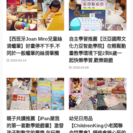
【西班牙Joan Miro兒童絲
自主學習推薦【泛亞國際文
滑蠟筆】好畫停不下手,不
化力豆智能學院】在輕鬆動
同於一般蠟筆的絲滑筆觸
畫教學環境下從2到6歲一
起快樂學習,歡樂遊戲
2020-03-10
2020-03-09
親子共讀推薦【iPan屋我
幼兒日用品
的第一套數學遊戲書】激發
【ChildrenKing小老闆聯
孩子對數字的興趣,在玩樂
合特賣會】錯過會搥心肝的