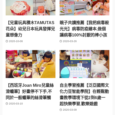
【兒童玩具積木TAMUTAS
親子共讀推薦【我把病毒殺
花朵】幼兒日本玩具發揮兒
光光】病毒防疫繪本,做個
童想像力
讓病毒100%討厭的棒小孩
2020-10-06
2020-03-26
【西班牙Joan Miro兒童絲
自主學習推薦【泛亞國際文
滑蠟筆】好畫停不下手,不
化力豆智能學院】在輕鬆動
同於一般蠟筆的絲滑筆觸
畫教學環境下從2到6歲一
起快樂學習,歡樂遊戲
2020-03-10
2020-03-09