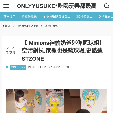
ONLYYUSUKE*吃喝玩樂都最高
近！在生活中
隱私權政策
☻不分區飲食狂女王
3C科技女王
慾望狂女
首頁
日常用品&生活美食
幼兒日用品
【 Minions神偷奶爸迷你籃球組】
2022
空污對抗,家裡也是籃球場,史酷迪
9/28
STZONE
2018-11-20
2022-09-28
幼兒日用品