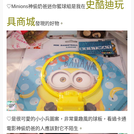
史酷迪玩
♡Minions神偷奶爸迷你籃球組是我在
具商城
發現的好物
。
♡是很可愛的小小兵圖案，非常童趣風的球板，看過卡通
電影神偷奶爸的人應該對它不陌生
。