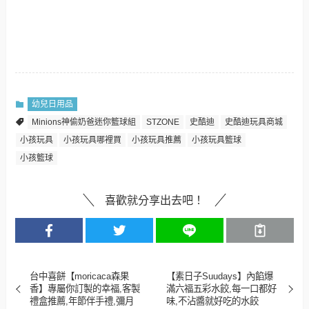
幼兒日用品
Minions神偷奶爸迷你籃球組
STZONE
史酷迪
史酷迪玩具商城
小孩玩具
小孩玩具哪裡買
小孩玩具推薦
小孩玩具籃球
小孩籃球
喜歡就分享出去吧！
台中喜餅【moricaca森果
【素日子Suudays】內餡爆
香】專屬你訂製的幸福,客製
滿六福五彩水餃,每一口都好
禮盒推薦,年節伴手禮,彌月
味,不沾醬就好吃的水餃