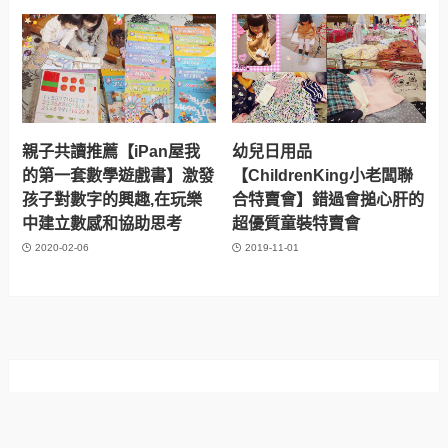
親子共讀推薦【iPan屋我
幼兒日用品
的第一套數學遊戲書】激發
【ChildrenKing小老闆聯
孩子對數字的興趣,在玩樂
合特賣會】錯過會搥心肝的
中建立數感和協助思考
超優質童裝特賣會
2020-02-06
2019-11-01