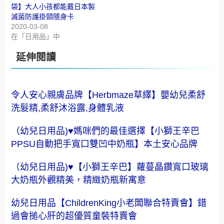
袋】大人小孩都能戴日本製
滅菌防護掛頸隨身卡
2020-03-08
在「日用品」中
延伸閱讀
令人安心親膚品牌【Herbmaze草繹】嬰幼兒柔舒
洗髮精,柔舒沐浴露,身體乳液
（幼兒日用品)♥媽咪們的最佳選擇【小獅王辛巴
PPSU自動把手寬口雙凹中奶瓶】本土安心品牌
（幼兒日用品)♥【小獅王辛巴】蘿蔓晶鑽寬口玻璃
大奶瓶外觀精美，精緻奶瓶新寓意
幼兒日用品【ChildrenKing小老闆聯合特賣會】錯
過會搥心肝的超優質童裝特賣會