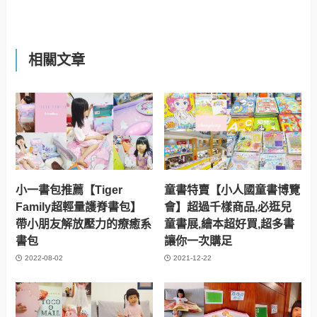
相關文章
小一書包推薦【Tiger
童書特賣【小人國童書博覽
Family超輕量護脊書包】
會】超過千樣商品,必逛兒
帶小朋友解放壓力的療癒系
童書展,繪本超好買,超多書
書包
讓你一次購足
2022-08-02
2021-12-22