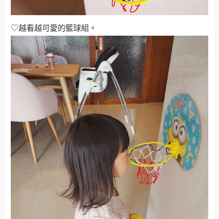
♡越看越可愛的籃球組
。