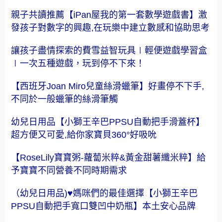
親子共讀推薦【iPan屋我的第一套數學遊戲書】激
發孩子對數字的興趣,在玩樂中建立數感和協助思考
讓孩子盡情探索的費雪益智玩具∣輕便遊戲學習盒
∣一次五種遊戲，玩到停不下來！
【西班牙Joan Miro兒童絲滑蠟筆】好畫停不下手,
不同於一般蠟筆的絲滑筆觸
幼兒日用品【小獅王辛巴PPSU自動把手滑蓋杯】
超方便又可愛,給你家寶貝360°好吸吮
【RoseLily寶寶粥-蘿蔔米粹&黃金甜薯纖米粹】給
予寶寶不同營養不同時期需求
（幼兒日用品)♥媽咪們的最佳選擇【小獅王辛巴
PPSU自動把手寬口雙凹中奶瓶】本土安心品牌