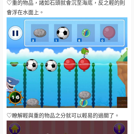
♡重的物品，諸如石頭就會沉至海底，反之輕的則
會浮在水面上。
♡瞭解輕與重的物品之分就可以輕易的過關了。