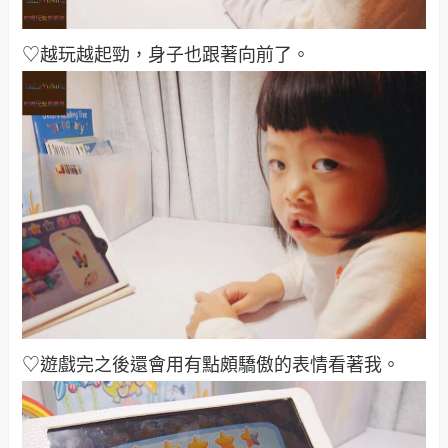
♡越玩越起勁，身子也跟著向前了。
♡遊戲完之後還會用有點頗驕傲的表情看著我。