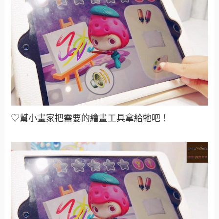
♡幫小畫家把需要的繪畫工具拿給牠吧！