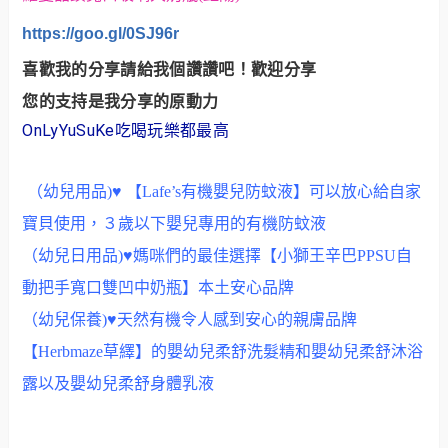
https://goo.gl/0SJ96r
喜歡我的分享請給我個讚讚吧！歡迎分享
您的支持是我分享的原動力
OnLyYuSuKe吃喝玩樂都最高
（幼兒用品)♥ 【Lafe’s有機嬰兒防蚊液】可以放心給自家
寶貝使用，３歲以下嬰兒專用的有機防蚊液
（幼兒日用品)♥媽咪們的最佳選擇【小獅王辛巴PPSU自
動把手寬口雙凹中奶瓶】本土安心品牌
（幼兒保養)♥天然有機令人感到安心的親膚品牌
【Herbmaze草繹】的嬰幼兒柔舒洗髮精和嬰幼兒柔舒沐浴
露以及嬰幼兒柔舒身體乳液