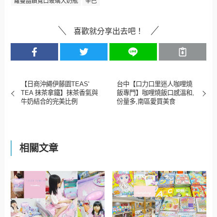
蘿蔓晶鑽寬口玻璃大奶瓶
辛巴
喜歡就分享出去吧！
【日商沖繩伊藤園TEAS'
台中【口力口里迷人咖哩燒
TEA 抹茶拿鐵】抹茶香氣與
飯專門】咖哩燒飯口感溫和,
牛奶結合的完美比例
份量多,南區愛買美食
相關文章