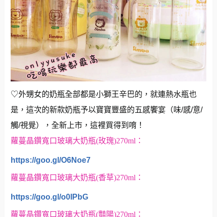
♡外甥女的奶瓶全部都是小獅王辛巴的，就連熱水瓶也
是，這次的新款奶瓶予以寶寶豐盛的五感饗宴（味/感/意/
觸/視覺），全新上市，這裡買得到唷！
蘿蔓晶鑽寬口玻璃大奶瓶(玫瑰)270ml：
https://goo.gl/O6Noe7
蘿蔓晶鑽寬口玻璃大奶瓶(香草)270ml：
https://goo.gl/o0IPbG
蘿蔓晶鑽寬口玻璃大奶瓶(豔陽)270ml：