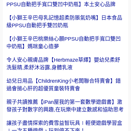
PPSU自動把手寬口雙凹中奶瓶】本土安心品牌
【小獅王辛巴母乳記憶超柔防脹氣奶嘴】日本食品
級PPSU自動把手雙凹奶瓶
【小獅王辛巴桃樂絲心願PPSU自動把手寬口雙凹
中奶瓶】媽咪童心造夢
令人安心親膚品牌【Herbmaze草繹】嬰幼兒柔舒
洗髮精,柔舒沐浴露,身體乳液
幼兒日用品【ChildrenKing小老闆聯合特賣會】錯
過會搥心肝的超優質童裝特賣會
親子共讀推薦【iPan屋我的第一套數學遊戲書】激
發孩子對數字的興趣,在玩樂中建立數感和協助思考
讓孩子盡情探索的費雪益智玩具∣輕便遊戲學習盒
∣一次五種遊戲，玩到停不下來！