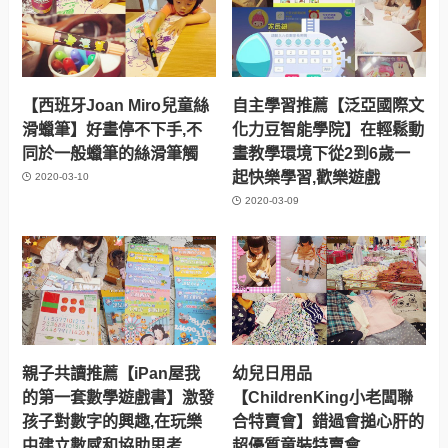
【西班牙Joan Miro兒童絲
自主學習推薦【泛亞國際文
滑蠟筆】好畫停不下手,不
化力豆智能學院】在輕鬆動
同於一般蠟筆的絲滑筆觸
畫教學環境下從2到6歲一
起快樂學習,歡樂遊戲
2020-03-10
2020-03-09
親子共讀推薦【iPan屋我
幼兒日用品
的第一套數學遊戲書】激發
【ChildrenKing小老闆聯
孩子對數字的興趣,在玩樂
合特賣會】錯過會搥心肝的
中建立數感和協助思考
超優質童裝特賣會