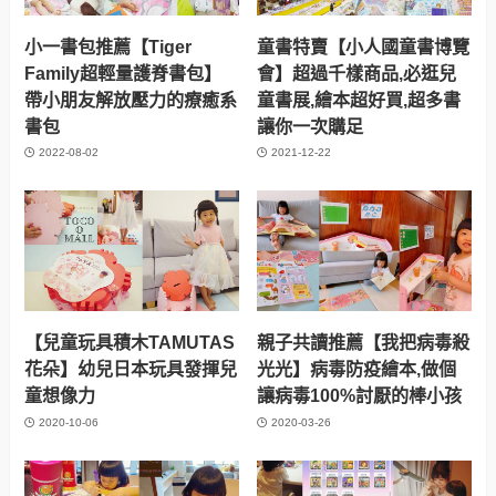
小一書包推薦【Tiger
童書特賣【小人國童書博覽
Family超輕量護脊書包】
會】超過千樣商品,必逛兒
帶小朋友解放壓力的療癒系
童書展,繪本超好買,超多書
書包
讓你一次購足
2022-08-02
2021-12-22
【兒童玩具積木TAMUTAS
親子共讀推薦【我把病毒殺
花朵】幼兒日本玩具發揮兒
光光】病毒防疫繪本,做個
童想像力
讓病毒100%討厭的棒小孩
2020-10-06
2020-03-26