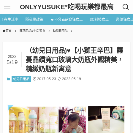
ONLYYUSUKE*吃喝玩樂都最高
近！在生活中
隱私權政策
☻不分區飲食狂女王
3C科技女王
慾望狂女
首頁
日常用品&生活美食
幼兒日用品
（幼兒日用品)♥【小獅王辛巴】蘿
2022
蔓晶鑽寬口玻璃大奶瓶外觀精美，
5/19
精緻奶瓶新寓意
2017-05-23
2022-05-19
幼兒日用品