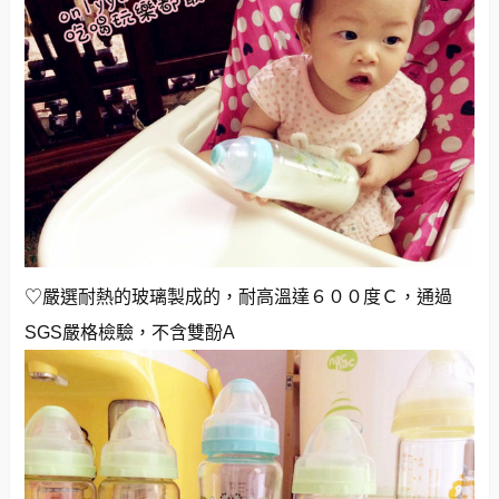
♡嚴選耐熱的玻璃製成的，耐高溫達６００度Ｃ，通過
SGS嚴格檢驗，不含雙酚A