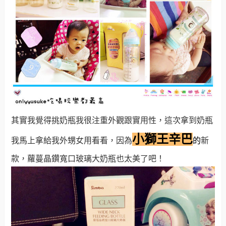
其實我覺得挑奶瓶我很注重外觀跟實用性，這次拿到奶瓶
小獅王辛巴
我馬上拿給我外甥女用看看，因為
的
新
款，蘿蔓晶鑽寬口玻璃大奶瓶也太美了吧！