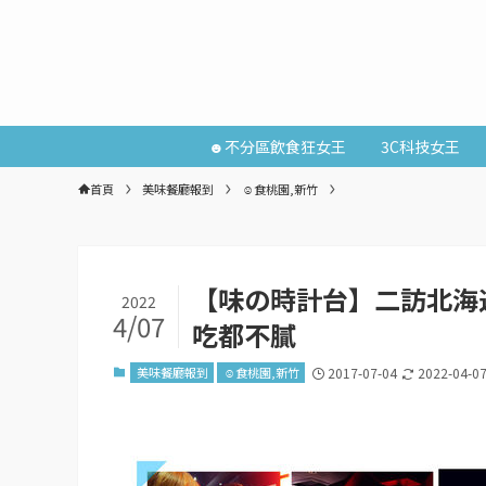
☻不分區飲食狂女王
3C科技女王
首頁
美味餐廳報到
☺食桃園,新竹
【味の時計台】二訪北海
2022
4/07
吃都不膩
美味餐廳報到
☺食桃園,新竹
2017-07-04
2022-04-0