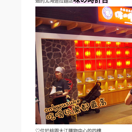
味の時計台
過的北海道拉麵店
♡
位於桃園大江購物中心的四樓