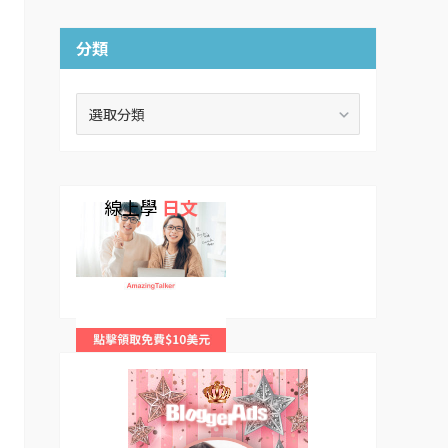
分類
分
類
線上學
日文