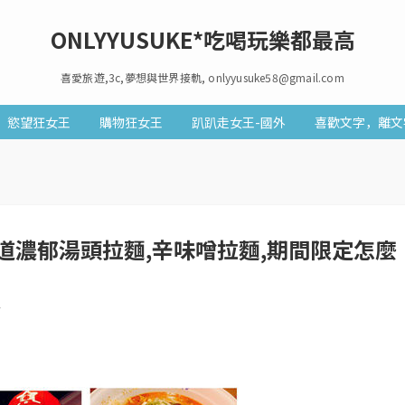
ONLYYUSUKE*吃喝玩樂都最高
喜愛旅遊,3c,夢想與世界接軌, onlyyusuke58@gmail.com
慾望狂女王
購物狂女王
趴趴走女王-國外
喜歡文字，離文
道濃郁湯頭拉麵,辛味噌拉麵,期間限定怎麼
7