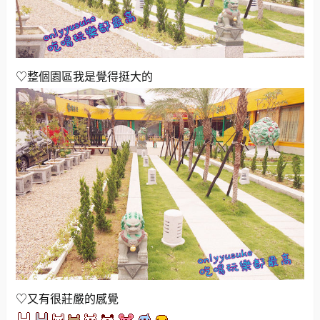
♡整個園區我是覺得挺大的
♡又有很莊嚴的感覺