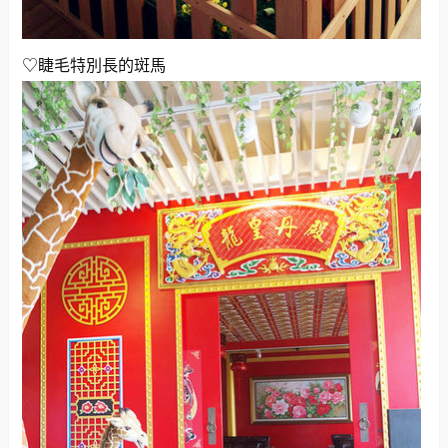
♡睫毛特別長的斑馬