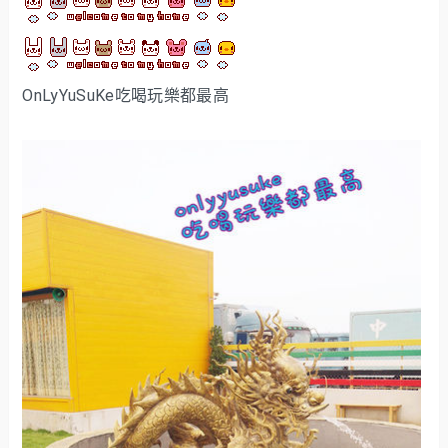
OnLyYuSuKe吃喝玩樂都最高