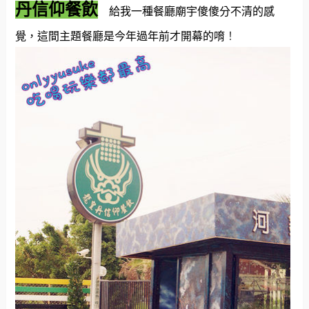
丹信仰餐飲
給我一種餐廳廟宇傻傻分不清的感
覺，這間主題餐廳是今年過年前才開幕的唷
！