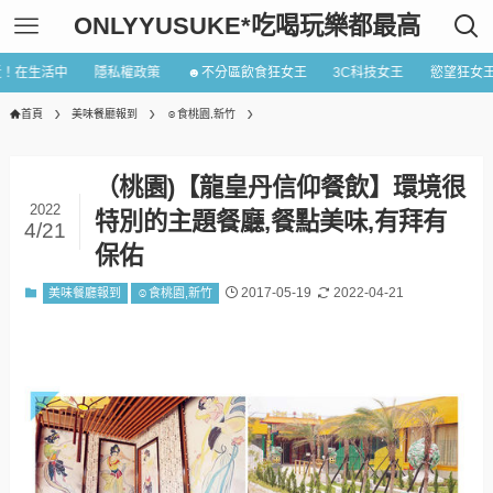
ONLYYUSUKE*吃喝玩樂都最高
近！在生活中
隱私權政策
☻不分區飲食狂女王
3C科技女王
慾望狂女
首頁
美味餐廳報到
☺食桃園,新竹
（桃園)【龍皇丹信仰餐飲】環境很
2022
特別的主題餐廳,餐點美味,有拜有
4/21
保佑
2017-05-19
2022-04-21
美味餐廳報到
☺食桃園,新竹