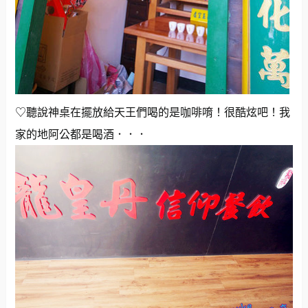
♡聽說神桌在擺放給天王們喝的是咖啡唷！很酷炫吧！我
家的地阿公都是喝酒．．．