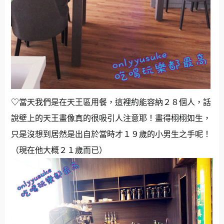
♡當天我們是在天王區用餐，這裡約能容納２８個人，話
說壁上的天王畫像真的很吸引人注意耶！畫得栩栩如生，
只是沒想到居然是出自於當時才１９歲的小男生之手呢！
（現在他大概２１歲而已）