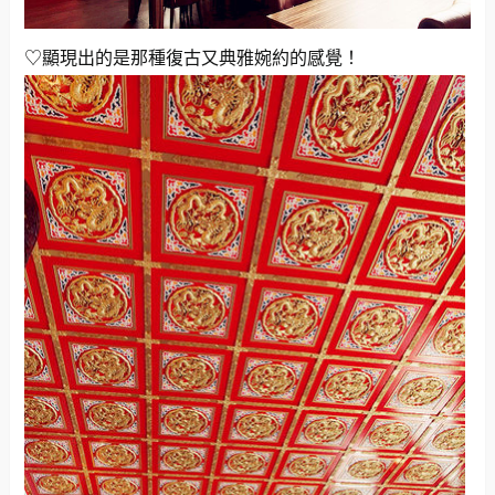
♡顯現出的是那種復古又典雅婉約的感覺！