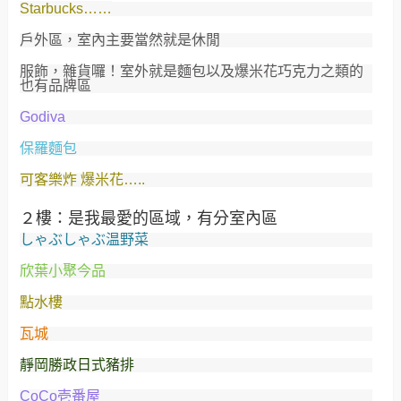
Starbucks……
戶外區，室內主要當然就是休閒
服飾，雜貨囉！室外就是麵包以及爆米花巧克力之類的
也有品牌區
Godiva
保羅麵包
可客樂炸 爆米花…..
２樓：是我最愛的區域，有分室內區
しゃぶしゃぶ温野菜
欣葉小聚今品
點水樓
瓦城
靜岡勝政日式豬排
CoCo壱番屋