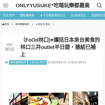
ONLYYUSUKE*吃喝玩樂都最高
近！在生活中
隱私權政策
☻不分區飲食狂女王
3C科技女王
慾望狂女
首頁
美味餐廳報到
☺食台北,新北
（FoOd林口)♥攘括日本來台美食的
2021
林口三井outlet半日遊，連結已補
9/15
上
2016-02-15
2021-09-15
美味餐廳報到
☺食台北,新北