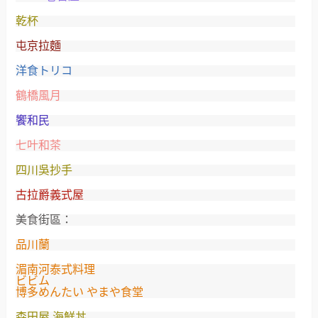
乾杯
屯京拉麵
洋食トリコ
鶴橋風月
饗和民
七叶和茶
四川吳抄手
古拉爵義式屋
美食街區：
品川蘭
湄南河泰式料理
ビビム
博多めんたい やまや食堂
森田屋 海鮮丼