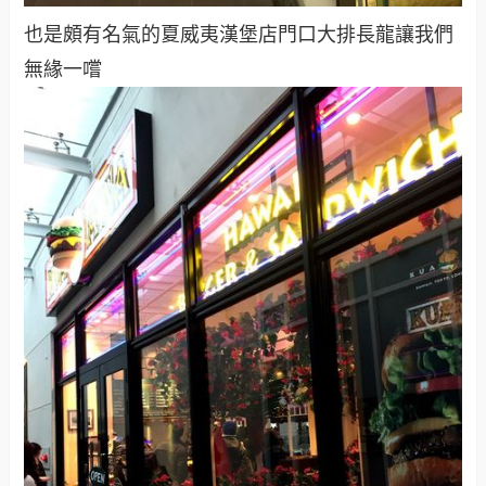
也是頗有名氣的夏威夷漢堡店門口大排長龍讓我們
無緣一嚐