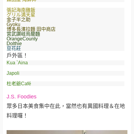
張記海南雞飯
グリル満天星
金子半之助
Gyoku
博多長濱拉麵 田中商店
宮武讃岐烏龍麵
OrangeCounty
Dolthie
豆花莊
戶外區！
Kua `Aina
Japoli
杜老爺Café
J.S. Foodies
眾多日本美食集中在此，當然也有異國料理＆在地
料理囉！