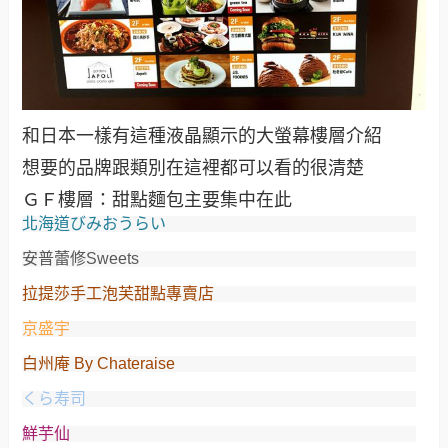
和日本一樣有這種液晶顯示的大螢幕樓層介紹
想要的品牌跟類別在這裡都可以看的很清楚
ＧＦ樓層：甜點麵包主要集中在此
北海道びみおうらい
安普蕾修Sweets
拉提莎手工泡芙甜點專賣店
京盛宇
白州庵 By Chateraise
くら寿司
鮮芋仙