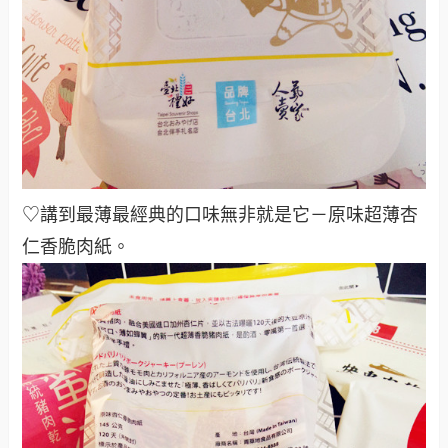
♡講到最薄最經典的口味無非就是它－原味超薄杏
仁香脆肉紙。