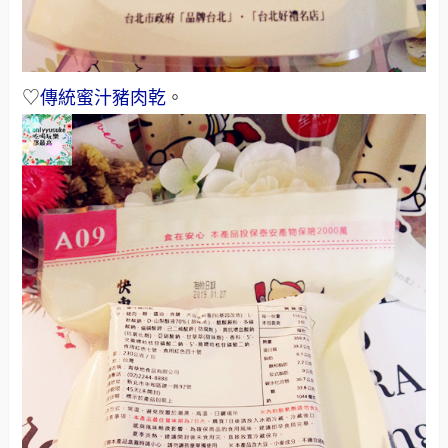
♡
傳統蜜汁豬肉乾
。