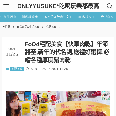
ONLYYUSUKE*吃喝玩樂都最高
近！在生活中
隱私權政策
☻不分區飲食狂女王
3C科技女王
慾望狂女
首頁
日常用品&生活美食
宅配美食
FoOd宅配美食【快車肉乾】年節
2021
將至,新年的代名詞,送禮好選擇,必
11/25
嚐各種厚度豬肉乾
2018-12-20
2021-11-25
宅配美食