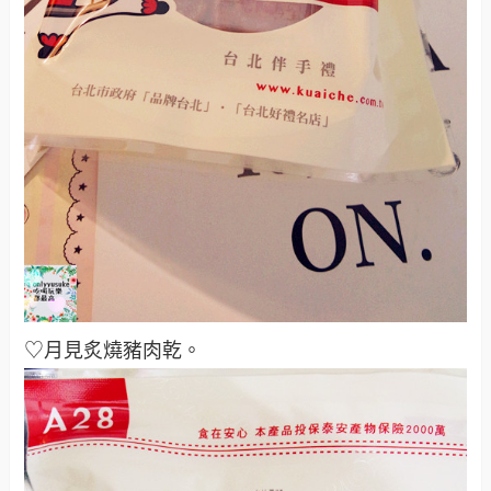
♡月見炙燒豬肉乾。