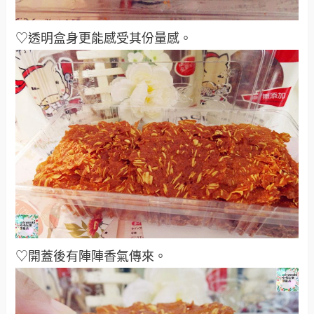
♡透明盒身更能感受其份量感。
♡開蓋後有陣陣香氣傳來。