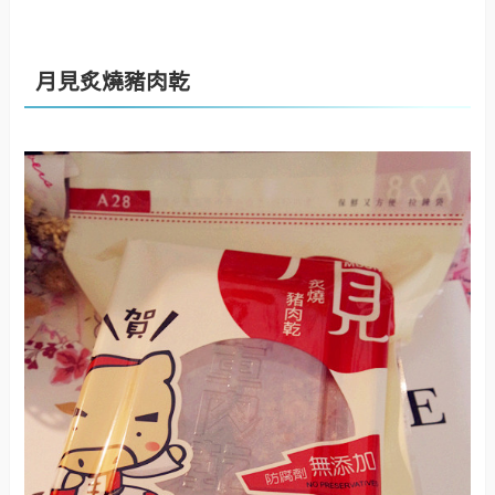
月見炙燒豬肉乾