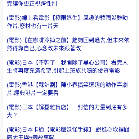
完讓你更正視跨性別
(電影)線上看電影【極限逃生】風趣的韓國災難動
作片,廢材也有一片天
(電影)【在咖啡冷掉之前】能夠回到過去,但未來依
然得靠自己,心念改未來跟著改
(電影)日本【不幹了！我開除了黑心公司】看完人
生將再度充滿希望,引起上班族共鳴的優質電影
(電影)香港【槑計劃】陳小春搞笑逗趣的動作喜劇
片,經典港片一定要看
(電影)日本【解憂雜貨店】一封信的力量到底有多
大？
(電影)日本卡通【電影版妖怪手錶】,說進心坎裡閻
魔大王與5個故事喵