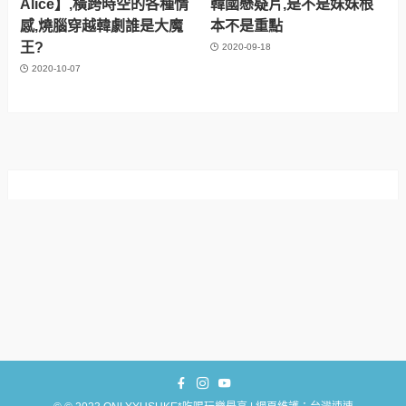
Alice】,橫跨時空的各種情
韓國懸疑片,是不是妹妹根
感,燒腦穿越韓劇誰是大魔
本不是重點
王?
2020-09-18
2020-10-07