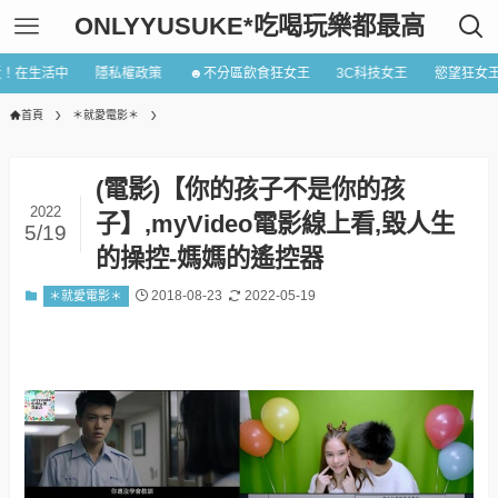
ONLYYUSUKE*吃喝玩樂都最高
近！在生活中
隱私權政策
☻不分區飲食狂女王
3C科技女王
慾望狂女
首頁
＊就愛電影＊
(電影)【你的孩子不是你的孩
2022
子】,myVideo電影線上看,毀人生
5/19
的操控-媽媽的遙控器
2018-08-23
2022-05-19
＊就愛電影＊