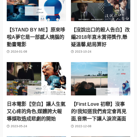
【STAND BY ME】原來哆
【沒說出口的殺人告白】改
啦A夢它是一部感人燒腦的
編2018年直木賞得獎作,懸
動畫電影
疑溫馨,結局算好
2024-01-08
2023-10-24
日本電影【空白】讓人生氣
【First Love 初戀】沒事
又心疼的角色,媒體誇大報
的!我知道我們肯定會再見
導擷取造成悲劇的開始
面,音樂一下讓人淚流滿面
2023-05-24
2022-12-08