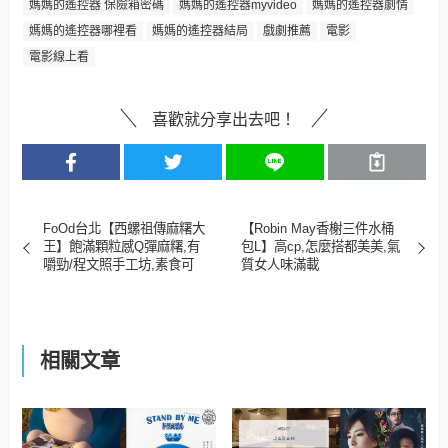
媽媽的遙控器 保險箱密碼
媽媽的遙控器myvideo
媽媽的遙控器劇情
媽媽的遙控器哪裡看
媽媽的遙控器結局
戲劇推薦
電影
電影線上看
喜歡就分享出去吧！
FoOd台北【西螺祖傳麻糬大
【Robin May香榭三件水桶
王】飽滿顆粒感Q彈麻糬,有
包L】高cp,怎麼搭都美美,氣
嚼勁/程文照手工坊,素食可
質女人味滿載
相關文章