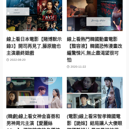
線上看日本電影【賭博默示
線上看熱門韓國動畫電影
錄3】開司再見了,藤原龍也
【整容液】韓國恐怖漫畫改
主演最終遊戲
編驚悚片,無止盡渴望很可
怕
2022-08-20
2020-11-22
(韓劇)線上看女神金喜善和
(電影)線上看宋智孝韓國電
男神周元主演【愛麗絲
影【詭妹】結局讓人大傻眼