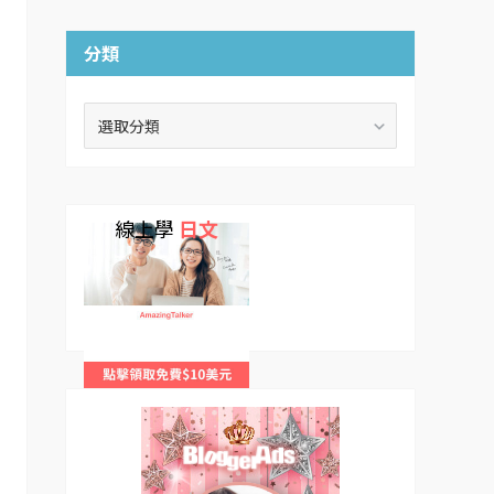
分類
分
類
線上學
日文