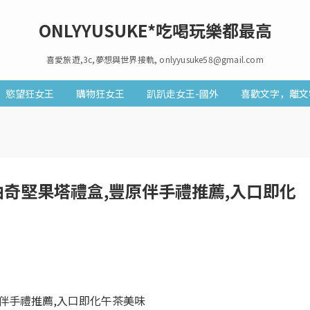
ONLYYUSUKE*吃喝玩樂都最高
喜愛旅遊,3c,夢想與世界接軌, onlyyusuke58@gmail.com
慾望狂女王
購物狂女王
趴趴走女王-國外
喜歡文字，離文
奇堅果塔禮盒,豐原伴手禮推薦,入口即化