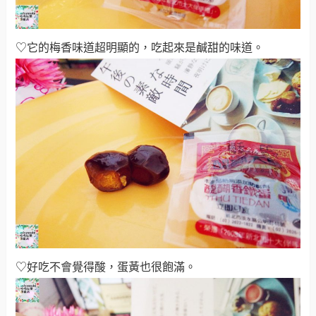
♡它的梅香味道超明顯的，吃起來是鹹甜的味道
。
♡好吃不會覺得酸，蛋黃也很飽滿
。