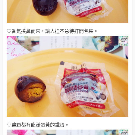
♡香氣撲鼻而來，讓人迫不急待打開包裝
。
♡整顆都有飽滿蛋黃的鐵蛋
。