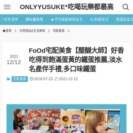
ONLYYUSUKE*吃喝玩樂都最高
近！在生活中
隱私權政策
☻不分區飲食狂女王
3C科技女王
慾望狂女
首頁
日常用品&生活美食
宅配美食
FoOd宅配美食【醍醐大師】好香
2021
吃得到飽滿蛋黃的鐵蛋推薦,淡水
12/12
名產伴手禮,多口味鐵蛋
2018-07-23
2021-12-12
宅配美食