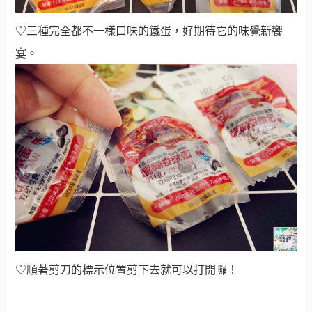
♡三種完全都不一樣口味的鐵蛋，好期待它的味覺新饗
宴
。
♡順著剪刀的標示位置剪下去就可以打開囉！