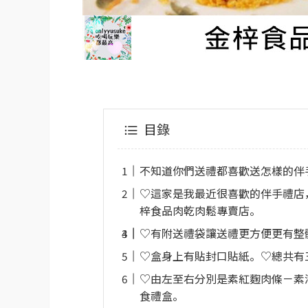
目錄
不知道你們送禮都喜歡送怎樣的伴
♡這家是我最近很喜歡的伴手禮店
梓食品肉乾肉鬆專賣店。
♡有附送禮袋讓送禮更方便更有整
♡盒身上有貼封口貼紙。♡總共有
♡由左至右分別是素紅麴肉條－素
食禮盒。