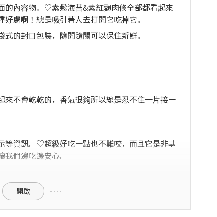
面的內容物。♡素鬆海苔&素紅麴肉條全部都看起來
種好處啊！總是吸引著人去打開它吃掉它。
袋式的封口包裝，隨開隨關可以保住新鮮。
。
起來不會乾乾的，香氣很夠所以總是忍不住一片接一
示等資訊。♡超級好吃一點也不難咬，而且它是非基
讓我們邊吃邊安心。
開啟