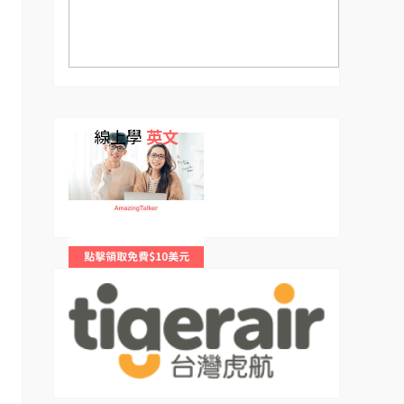
線上學
英文