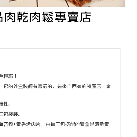
手禮耶！
，它的外盒裝超有喜氣的，是來自西螺的特產店－金
體性。
三包袋裝。
海苔鬆+素香烤肉片，由這三包搭配的禮盒是清新素