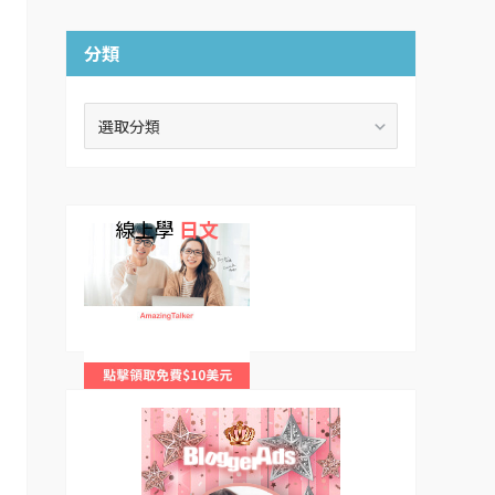
分類
分
類
線上學
日文