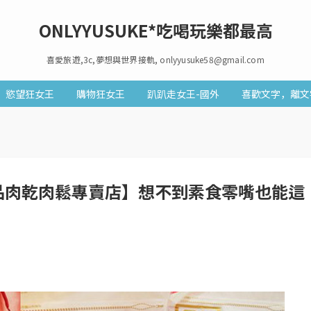
ONLYYUSUKE*吃喝玩樂都最高
喜愛旅遊,3c,夢想與世界接軌, onlyyusuke58@gmail.com
慾望狂女王
購物狂女王
趴趴走女王-國外
喜歡文字，離文
食品肉乾肉鬆專賣店】想不到素食零嘴也能這