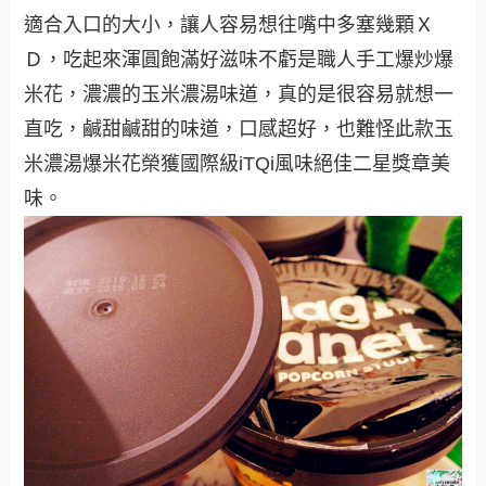
適合入口的大小，讓人容易想往嘴中多塞幾顆Ｘ
Ｄ，吃起來渾圓飽滿好滋味不虧是職人手工爆炒爆
米花，濃濃的玉米濃湯味道，真的是很容易就想一
直吃，鹹甜鹹甜的味道，口感超好，也難怪此款玉
米濃湯爆米花榮獲國際級iTQi風味絕佳二星獎章美
味。