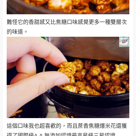
難怪它的香甜感又比焦糖口味感覺更多一種雙層次
的味道。
這個口味我也超喜歡的，而且蔗香焦糖爆米花還獲
得了國際級A.A.無添加認證最高星級三星認證