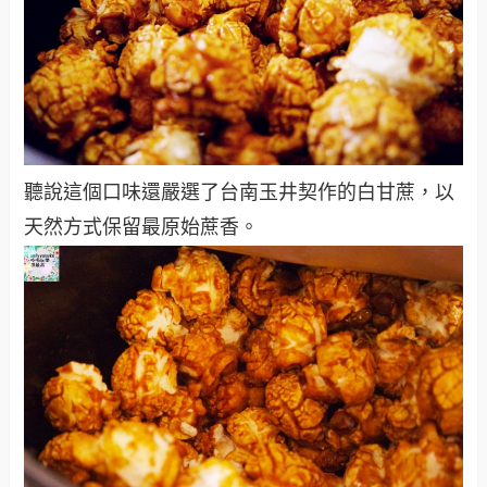
聽說這個口味還嚴選了台南玉井契作的白甘蔗，以
天然方式保留最原始蔗香。