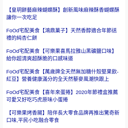
【皇玥餅藝麻辣蝴蝶酥】創新風味麻辣酥香蝴蝶酥
讓你一次吃足
FoOd宅配美食【鴻鼎菓子】天然香醇適合年節送
禮的純杏仁餅
FoOd宅配美食【可樂果喜馬拉雅山黑礦鹽口味】
給你超清爽超酥脆的口感味道
FoOd宅配美食【萬歲牌全天然無加糖什殼堅果飲-
紅豆】營養健康滿分的全天然藜麥風潮快跟上
FoOd宅配美食【喜年來蛋捲】2020年節禮盒推薦
可愛又好吃巧虎原味小蛋捲
【可樂果烤香腸】陪伴長大零食品牌再推出驚奇新
口味,平民小吃融合零食