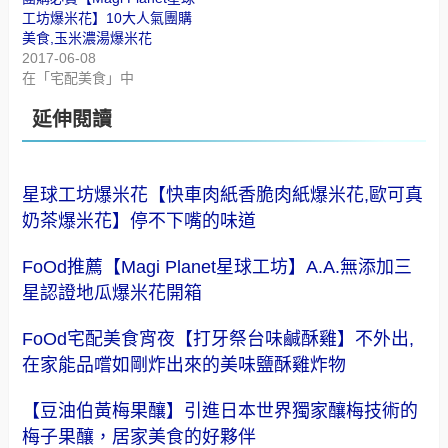
工坊爆米花】10大人氣團購
美食,玉米濃湯爆米花
2017-06-08
在「宅配美食」中
延伸閱讀
星球工坊爆米花【快車肉紙香脆肉紙爆米花,歐可真
奶茶爆米花】停不下嘴的味道
FoOd推薦【Magi Planet星球工坊】A.A.無添加三
星認證地瓜爆米花開箱
FoOd宅配美食宵夜【打牙祭台味鹹酥雞】不外出,
在家能品嚐如剛炸出來的美味鹽酥雞炸物
【豆油伯黃梅果釀】引進日本世界獨家釀梅技術的
梅子果釀，居家美食的好夥伴