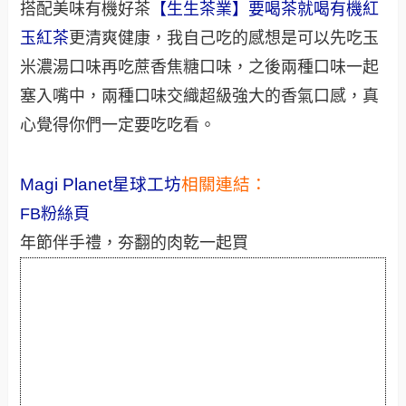
搭配美味有機好茶
【生生茶業】要喝茶就喝有機紅
玉紅茶
更清爽健康，我自己吃的感想是可以先吃玉
米濃湯口味再吃蔗香焦糖口味，之後兩種口味一起
塞入嘴中，兩種口味交織超級強大的香氣口感，真
心覺得你們一定要吃吃看。
Magi Planet
星球工坊
相關連結：
FB粉絲頁
年節伴手禮，夯翻的肉乾一起買