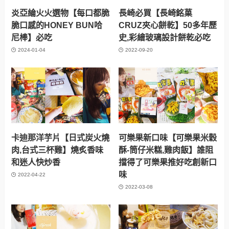
炎亞綸火火選物【每口都脆
長崎必買【長崎銘菓
脆口感的HONEY BUN哈
CRUZ夾心餅乾】50多年歷
尼棒】必吃
史,彩繪玻璃設計餅乾必吃
2024-01-04
2022-09-20
卡迪那洋芋片【日式炭火燒
可樂果新口味【可樂果米穀
肉,台式三杯雞】燒炙香味
酥-筒仔米糕,雞肉飯】誰阻
和迷人快炒香
擋得了可樂果推好吃創新口
味
2022-04-22
2022-03-08