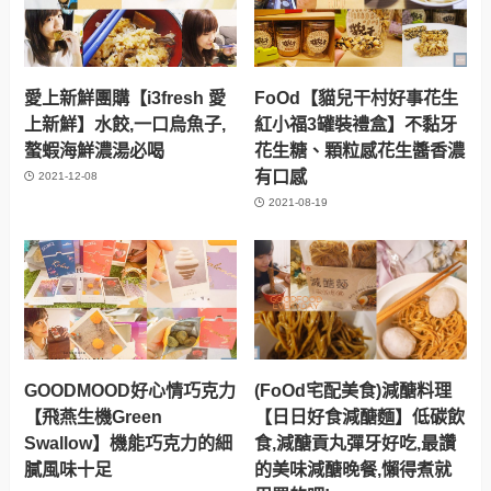
愛上新鮮團購【i3fresh 愛
FoOd【貓兒干村好事花生
上新鮮】水餃,一口烏魚子,
紅小福3罐裝禮盒】不黏牙
螯蝦海鮮濃湯必喝
花生糖、顆粒感花生醬香濃
有口感
2021-12-08
2021-08-19
GOODMOOD好心情巧克力
(FoOd宅配美食)減醣料理
【飛燕生機Green
【日日好食減醣麵】低碳飲
Swallow】機能巧克力的細
食,減醣貢丸彈牙好吃,最讚
膩風味十足
的美味減醣晚餐,懶得煮就