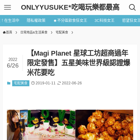
ONLYYUSUKE*吃喝玩樂都最高
近！在生活中
隱私權政策
☻不分區飲食狂女王
3C科技女王
慾望狂女
首頁
日常用品&生活美食
宅配美食
【Magi Planet 星球工坊超商過年
2022
限定發售】五星美味世界級認證爆
6/26
米花要吃
2019-01-11
2022-06-26
宅配美食