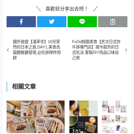
喜歡就分享出去吧！
國外旅遊【淺草寺】10月突
FoOd桃園美食【虎次日式炸
然的日本之旅,DAY1,美食烏
牛排專門店】現今超夯的日
龍麵餐廳發現,必吃排隊炸肉
式吃法,客製DIY肉品口味自
餅
己來
相關文章