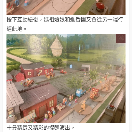
按下互動紐後，媽祖娘娘和進香團又會從另一端行
經此地。
十分精緻又精彩的捏麵演出。