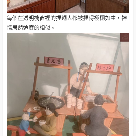
每個在透明櫥窗裡的捏麵人都被捏得栩栩如生，神
情居然這麼的相似。