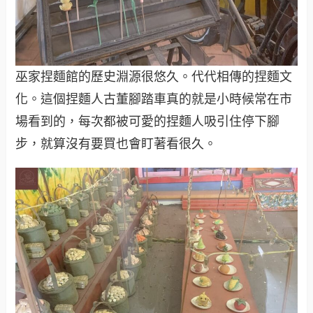
巫家捏麵館的歷史淵源很悠久。代代相傳的捏麵文
化。這個捏麵人古董腳踏車真的就是小時候常在市
場看到的，每次都被可愛的捏麵人吸引住停下腳
步，就算沒有要買也會盯著看很久。