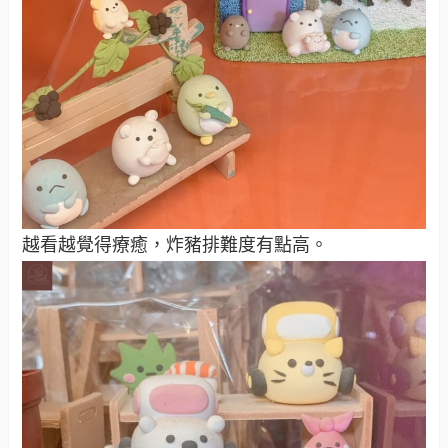
越看越覺得療癒，炸豬排難度有點高。