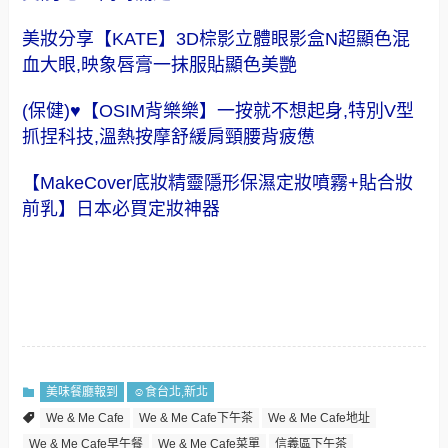
美妝分享【KATE】3D棕影立體眼影盒N超顯色混
血大眼,映象唇膏一抹服貼顯色美艷
(保健)♥【OSIM背樂樂】一按就不想起身,特別V型
抓捏科技,溫熱按摩舒緩肩頸腰背疲憊
【MakeCover底妝精靈隱形保濕定妝噴霧+貼合妝
前乳】日本必買定妝神器
美味餐廳報到
☺食台北,新北
We & Me Cafe
We & Me Cafe下午茶
We & Me Cafe地址
We & Me Cafe早午餐
We & Me Cafe菜單
信義區下午茶