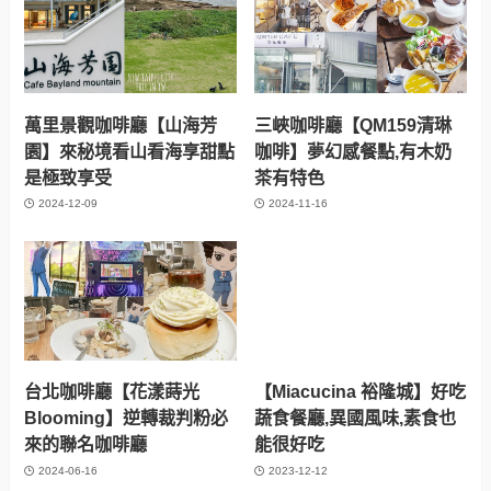
萬里景觀咖啡廳【山海芳
三峽咖啡廳【QM159清琳
園】來秘境看山看海享甜點
咖啡】夢幻感餐點,有木奶
是極致享受
茶有特色
2024-12-09
2024-11-16
台北咖啡廳【花漾蒔光
【Miacucina 裕隆城】好吃
Blooming】逆轉裁判粉必
蔬食餐廳,異國風味,素食也
來的聯名咖啡廳
能很好吃
2024-06-16
2023-12-12