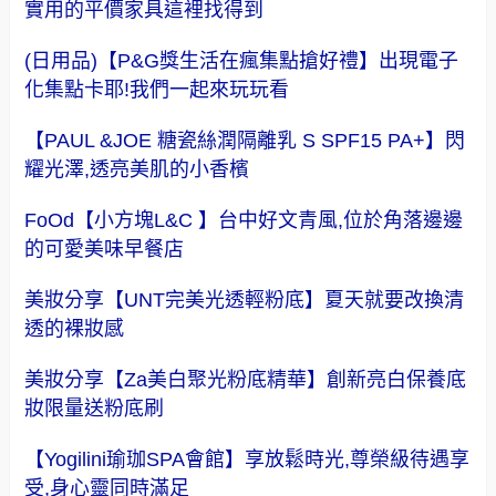
實用的平價家具這裡找得到
(日用品)【P&G獎生活在瘋集點搶好禮】出現電子
化集點卡耶!我們一起來玩玩看
【PAUL &JOE 糖瓷絲潤隔離乳 S SPF15 PA+】閃
耀光澤,透亮美肌的小香檳
FoOd【小方塊L&C 】台中好文青風,位於角落邊邊
的可愛美味早餐店
美妝分享【UNT完美光透輕粉底】夏天就要改換清
透的裸妝感
美妝分享【Za美白聚光粉底精華】創新亮白保養底
妝限量送粉底刷
【Yogilini瑜珈SPA會館】享放鬆時光,尊榮級待遇享
受,身心靈同時滿足