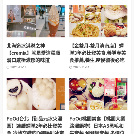
北海道冰淇淋之神
【金雙月-雙月濟南店】蟬
【cremia】就是愛這種順
聯3年必比登美食,善導寺美
滑口感極濃郁的味道
食推薦,養生,產後術後必吃
2023-11-14
2020-11-04
FoOd台北【御品元冰火湯
FoOd桃園美食【桃園大業
圓】連續蟬聯2年必比登美
路澤鍋物】日本A5黑毛和
食,冷熱交織的Q彈嚼勁冰爽
牛套餐,涮涮鍋套餐,多價位