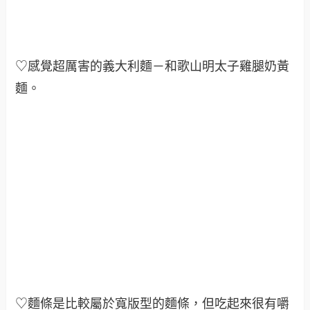
♡感覺超厲害的義大利麵－和歌山明太子雞腿奶黃
麵
。
♡麵條是比較屬於寬版型的麵條，但吃起來很有嚼