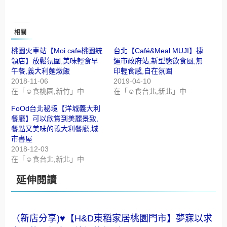
相關
桃園火車站【Moi cafe桃園統
台北【Café&Meal MUJI】捷
領店】放鬆氛圍,美味輕食早
運市政府站,新型態飲食風,無
午餐,義大利麵燉飯
印輕食感,自在氛圍
2018-11-06
2019-04-10
在「☺食桃園,新竹」中
在「☺食台北,新北」中
FoOd台北秘境【洋城義大利
餐廳】可以欣賞到美麗景致,
餐點又美味的義大利餐廳,城
市書屋
2018-12-03
在「☺食台北,新北」中
延伸閱讀
（新店分享)♥【H&D東稻家居桃園門市】夢寐以求