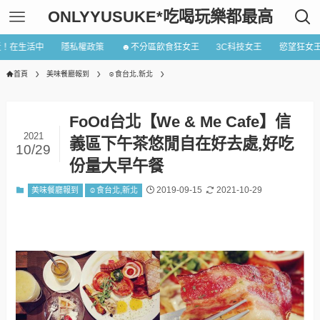
ONLYYUSUKE*吃喝玩樂都最高
近！在生活中
隱私權政策
☻不分區飲食狂女王
3C科技女王
慾望狂女
首頁
美味餐廳報到
☺食台北,新北
FoOd台北【We & Me Cafe】信
2021
義區下午茶悠閒自在好去處,好吃
10/29
份量大早午餐
2019-09-15
2021-10-29
美味餐廳報到
☺食台北,新北