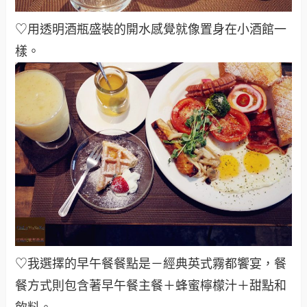
♡用透明酒瓶盛裝的開水感覺就像置身在小酒館一
樣
。
♡我選擇的早午餐餐點是－經典英式霧都饗宴，餐
餐方式則包含著早午餐主餐＋蜂蜜檸檬汁＋甜點和