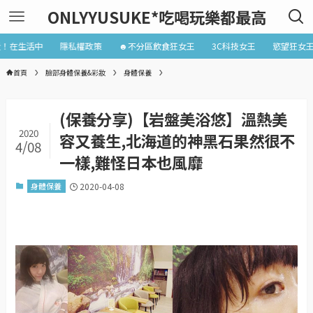
ONLYYUSUKE*吃喝玩樂都最高
近！在生活中
隱私權政策
☻不分區飲食狂女王
3C科技女王
慾望狂女
首頁
臉部身體保養&彩妝
身體保養
(保養分享)【岩盤美浴悠】溫熱美
2020
容又養生,北海道的神黑石果然很不
4/08
一樣,難怪日本也風靡
身體保養
2020-04-08