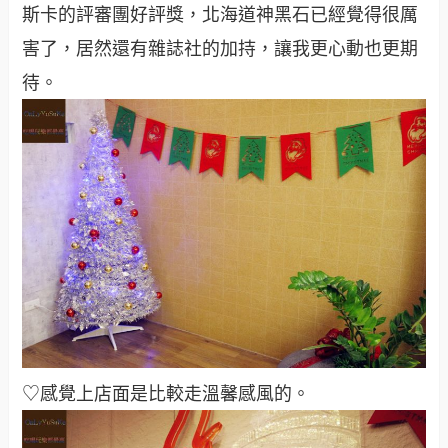
斯卡的評審團好評獎，北海道神黑石已經覺得很厲
害了，居然還有雜誌社的加持，讓我更心動也更期
待。
♡感覺上店面是比較走溫馨感風的。