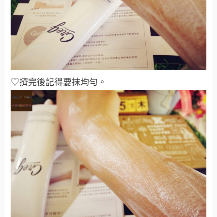
♡擠完後記得要抹均勻
。