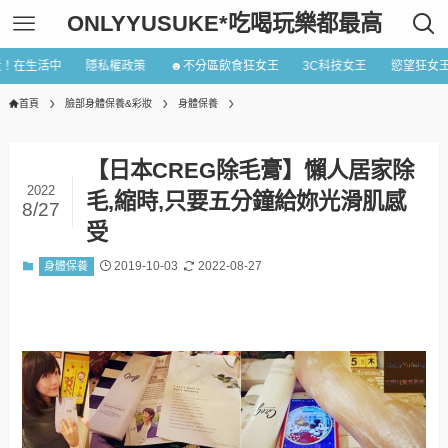
ONLYYUSUKE*吃喝玩樂都最高
近！在生活中
隱私權政策
☻不分區飲食狂女王
3C科技女王
慾望狂女
首頁
臉部身體保養&彩妝
身體保養
【日本CREG除毛膏】懶人居家除
2022
毛,縮時,只要五分鐘給妳光滑肌感
8/27
受
2019-10-03
2022-08-27
身體保養