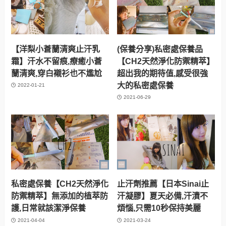
【洋梨小蒼蘭清爽止汗乳
(保養分享)私密處保養品
霜】汗水不留痕,療癒小蒼
【CH2天然淨化防禦精萃】
蘭清爽,穿白襯衫也不尷尬
超出我的期待值,感受很強
大的私密處保養
2022-01-21
2021-06-29
私密處保養【CH2天然淨化
止汗劑推薦【日本Sinai止
防禦精萃】無添加的植萃防
汗凝膠】夏天必備,汗漬不
護,日常就該潔淨保養
煩惱,只需10秒保持美麗
2021-04-04
2021-03-24