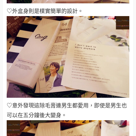
♡外盒身則是樸實簡單的設計
。
♡意外發現這除毛膏連男生都愛用，即使是男生也
可以在五分鐘後大變身
。