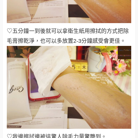
♡五分鐘一到後就可以拿衛生紙用擦拭的方式把除
毛膏擦乾淨，也可以多放置2-3分鐘感受會更佳
。
♡我邊擦拭邊被這驚人除毛力量驚艷到
。