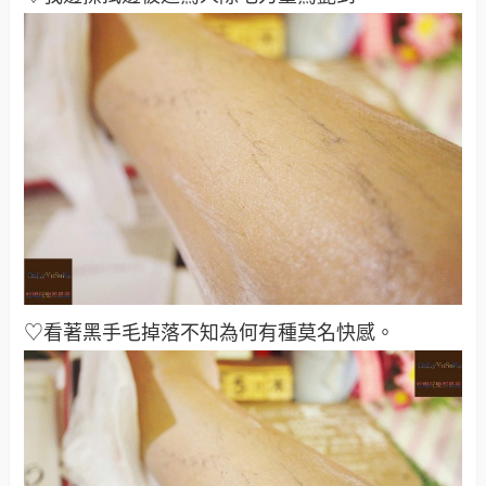
♡看著黑手毛掉落不知為何有種莫名快感
。