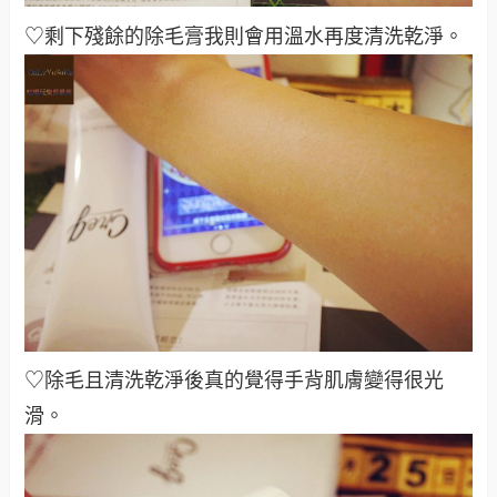
♡剩下殘餘的除毛膏我則會用溫水再度清洗乾淨
。
♡除毛且清洗乾淨後真的覺得手背肌膚變得很光
滑
。