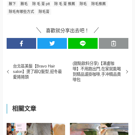
腋下
腋毛
除 毛 膏 ptt
除 毛 膏 推薦
除毛
除毛推薦
除毛有哪些方式
除毛膏
喜歡就分享出去吧！
(甜點飲料分享)【湛盧咖
台北區美髮【Bravo Hair
啡】不用跑出門,在家就能喝
salon】燙了超Q髮型,迎冬最
到精品濾掛咖啡,手冲精品貴
愛捲捲頭
啡包
相關文章