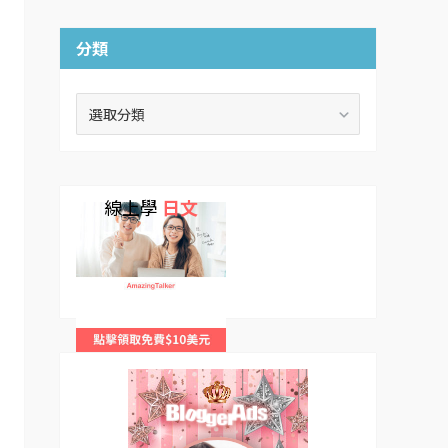
分類
分
類
線上學
日文