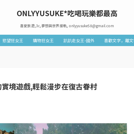
ONLYYUSUKE*吃喝玩樂都最高
喜愛旅遊,3c,夢想與世界接軌, onlyyusuke58@gmail.com
慾望狂女王
購物狂女王
趴趴走女王-國外
喜歡文字，離文
實境遊戲,輕鬆漫步在復古眷村