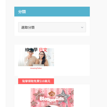
分類
分
類
線上學
日文