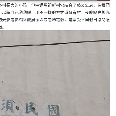
眷村長大的小孩，但中壢馬祖新村它結合了藝文氣息，像我們
可以讓自己動動腦，用不一樣的方式遊覽眷村。夜晚點亮燈光
的光影電影館參觀展示區或看場電影，是享受不同假日悠閒感
過。