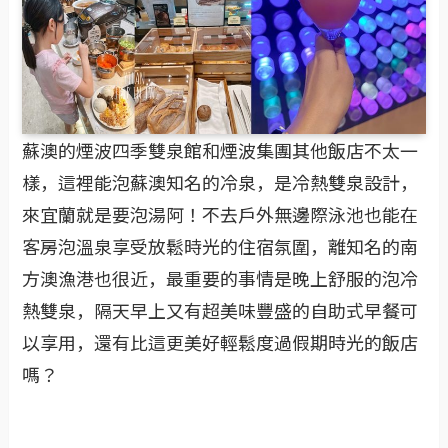
蘇澳的煙波四季雙泉館和煙波集團其他飯店不太一
樣，這裡能泡蘇澳知名的冷泉，是冷熱雙泉設計，
來宜蘭就是要泡湯阿！不去戶外無邊際泳池也能在
客房泡溫泉享受放鬆時光的住宿氛圍，離知名的南
方澳漁港也很近，最重要的事情是晚上舒服的泡冷
熱雙泉，隔天早上又有超美味豐盛的自助式早餐可
以享用，還有比這更美好輕鬆度過假期時光的飯店
嗎？