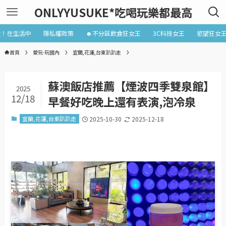
ONLYYUSUKE*吃喝玩樂都最高
近！在生活中
隱私權政策
☻不分區飲食狂女王
3C科技女王
慾望狂女
首頁
愛玩-玩國內
宜蘭,花蓮,台東趴趴走
蘇澳飯店推薦【煙波四季雙泉館】
2025
12/18
早餐好吃晚上還有表演,泡冷泉
宜蘭,花蓮,台東趴趴走
2025-10-30
2025-12-18