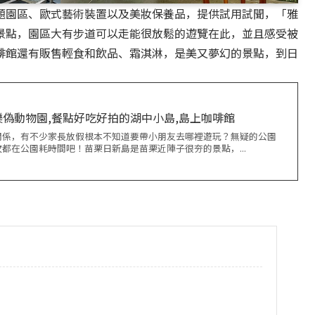
題園區、歐式藝術裝置以及美妝保養品，提供試用試聞，「雅
景點，園區大有步道可以走能很放鬆的遊覽在此，並且感受被
啡館還有販售輕食和飲品、霜淇淋，是美又夢幻的景點，到日
偽動物園,餐點好吃好拍的湖中小島,島上咖啡館
關係，有不少家長放假根本不知道要帶小朋友去哪裡遊玩？無疑的公園
都在公園耗時間吧！苗栗日新島是苗栗近陣子很夯的景點，...