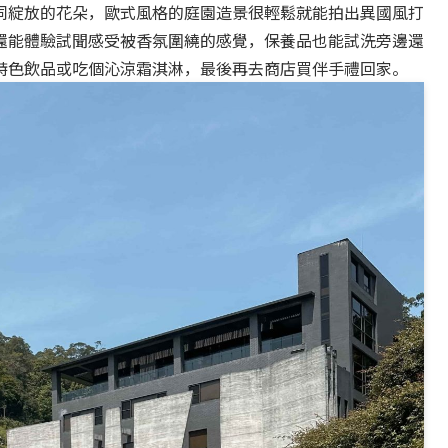
同綻放的花朵，歐式風格的庭園造景很輕鬆就能拍出異國風打
還能體驗試聞感受被香氛圍繞的感覺，保養品也能試洗旁邊還
特色飲品或吃個沁涼霜淇淋，最後再去商店買伴手禮回家。