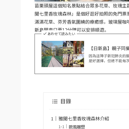
苗栗頭屋這個知名景點結合眾多花草、玫瑰主
聞七里香玫瑰森林」是個好逛好拍照的免門票
滿滿花草、芬芳香氣圍繞的療癒感，玻璃屋咖
新島開車只要12分鐘可以安排順遊。
あわせて読みたい
【日新島】親子同樂
因為這陣子新冠肺炎的
是好選擇，但總不能每次
目錄
雅聞七里香玫瑰森林介紹
歐風雕塑