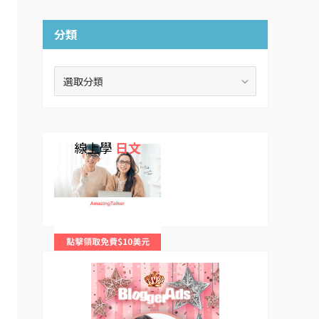
分類
分
類
線上學
日文