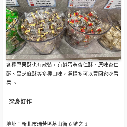
各種堅果酥也有散裝，有鹹蛋黃杏仁酥、原味杏仁
酥、黑芝麻酥等多種口味，選擇多可以買回家吃看
看 。
梁身訂作
地址：新北市瑞芳區基山街 6 號之 1