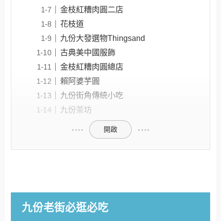
金枝紅糟肉圓二店
花枝道
九份大發選物Thingsand
古典美中國服飾
金枝紅糟肉圓總店
賴阿婆芋圓
九份街角傳統小吃
九份茶坊
開啟
九份老街必逛必吃