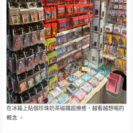
在冰箱上貼個珍珠奶茶磁鐵超療癒，越看越想喝的
概念 。