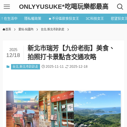
ONLYYUSUKE*吃喝玩樂都最高
近！在生活中
隱私權政策
☻不分區飲食狂女王
3C科技女王
慾望狂女
首頁
愛玩-玩國內
台北,新北市趴趴走
新北市瑞芳【九份老街】美食、
2025
12/18
拍照打卡景點含交通攻略
2025-11-11
2025-12-18
台北,新北市趴趴走