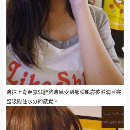
邊抹上青春露就能夠邊感受到那種肌膚被滋潤且完
整吸附住水分的感覺。