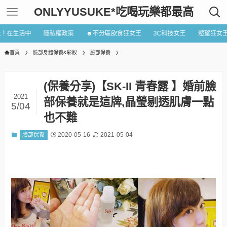
ONLYYUSUKE*吃喝玩樂都最高
近！在生活中
隱私權政策
☻不分區飲食狂女王
3C科技女王
慾望狂女
首頁
臉部身體保養&彩妝
臉部保養
(保養分享)【SK-II 青春露 】婚前臉
2021
部保養就是這牌,晶瑩剔透肌膚一點
5/04
也不難
2020-05-16
2021-05-04
臉部保養