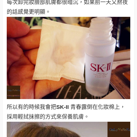
每次卸完妝臉部肌膚都很暗沉，如果前一天又熬夜
的話感覺更明顯。
所以有的時候我會把
SK-II
青春露倒在
化妝棉上，
採用輕拭抹擦的方式來保養肌膚。