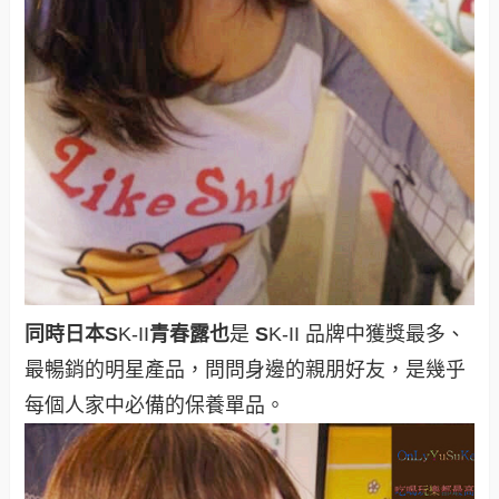
同時日本
S
K-II
青春露也
是
S
K-II 品牌中獲獎最多、
最暢銷的明星產品，問問身邊的親朋好友，是幾乎
每個人家中必備的保養單品。