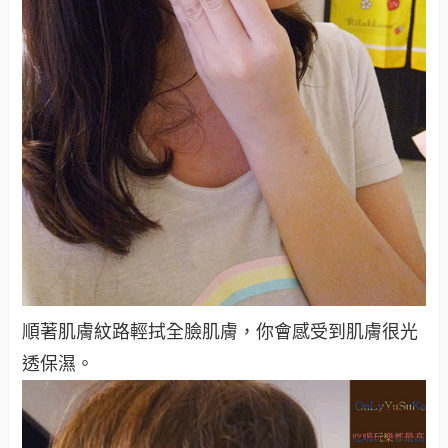
順著肌膚紋路輕拭全臉肌膚，你會感受到肌膚很光
透保濕。