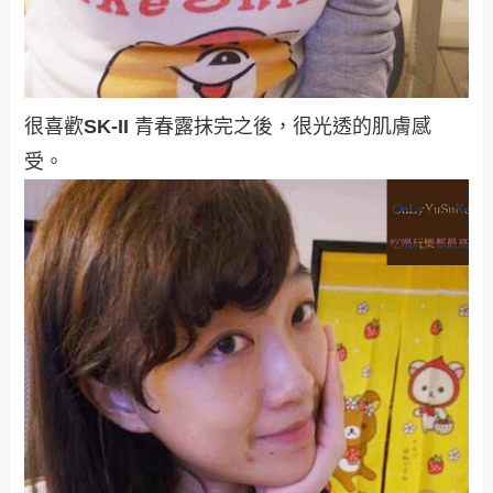
很喜歡
SK-II
青春露
抹完之後，很光透的肌膚感
受
。