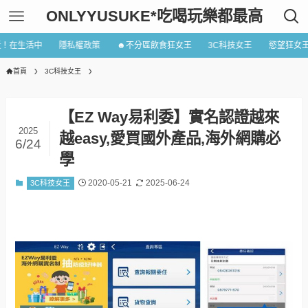
ONLYYUSUKE*吃喝玩樂都最高
近！在生活中
隱私權政策
☻不分區飲食狂女王
3C科技女王
慾望狂女
首頁
3C科技女王
【EZ Way易利委】實名認證越來
2025
越easy,愛買國外產品,海外網購必
6/24
學
2020-05-21
2025-06-24
3C科技女王