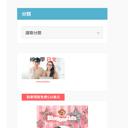
分類
分
類
線上學
日文