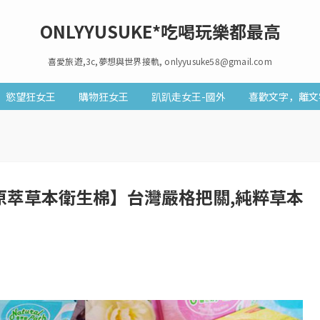
ONLYYUSUKE*吃喝玩樂都最高
喜愛旅遊,3c,夢想與世界接軌, onlyyusuke58@gmail.com
慾望狂女王
購物狂女王
趴趴走女王-國外
喜歡文字，離文
自然好原萃草本衛生棉】台灣嚴格把關,純粹草本