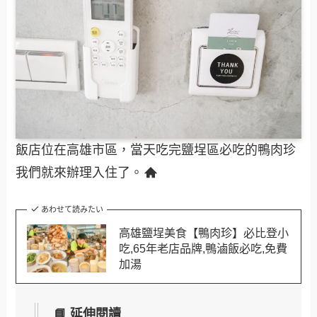
飯店位在高雄市區，當天吃完鹽埕區必吃的鴨肉珍
我們就來辦理入住了。
あわせて読みたい
高雄鹽埕美食【鴨肉珍】必比登小
吃,65年老店品牌,鴨滷飯必吃,免費
加湯
📘 延伸閱讀