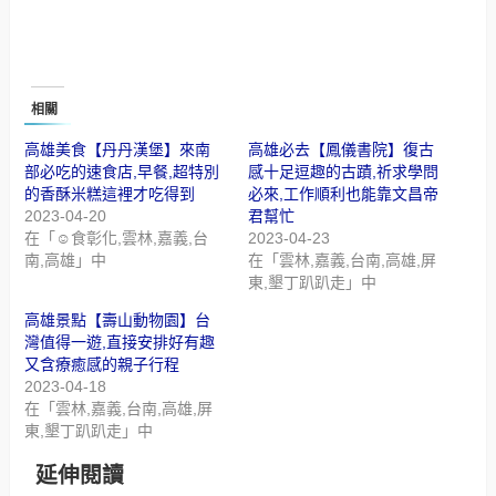
相關
高雄美食【丹丹漢堡】來南
高雄必去【鳳儀書院】復古
部必吃的速食店,早餐,超特別
感十足逗趣的古蹟,祈求學問
的香酥米糕這裡才吃得到
必來,工作順利也能靠文昌帝
2023-04-20
君幫忙
在「☺食彰化,雲林,嘉義,台
2023-04-23
南,高雄」中
在「雲林,嘉義,台南,高雄,屏
東,墾丁趴趴走」中
高雄景點【壽山動物園】台
灣值得一遊,直接安排好有趣
又含療癒感的親子行程
2023-04-18
在「雲林,嘉義,台南,高雄,屏
東,墾丁趴趴走」中
延伸閱讀