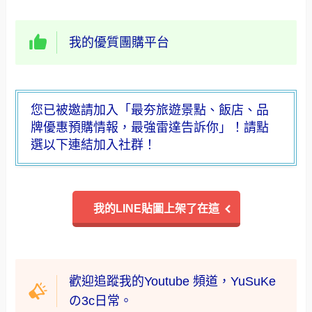
我的優質團購平台
您已被邀請加入「最夯旅遊景點、飯店、品
牌優惠預購情報，最強雷達告訴你」！請點
選以下連結加入社群！
我的LINE貼圖上架了在這
歡迎追蹤我的Youtube 頻道，YuSuKe
の3c日常。