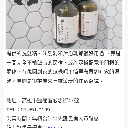
提供的洗髮精、潤髮乳和沐浴乳都很好用
。算是
一間完全不輸飯店的民宿，或許是搭配電子門鎖的
關係，有像回到家的感覺呢！簡單布置卻有家的溫
馨，真的是很推薦來高雄遊玩的住宿選擇。
地址：高雄市鹽埕區必忠街47號
TEL：07-551-9199
營業時間：無櫃台請事先跟民宿人員聯絡
線上訂房最優惠：
Agoda