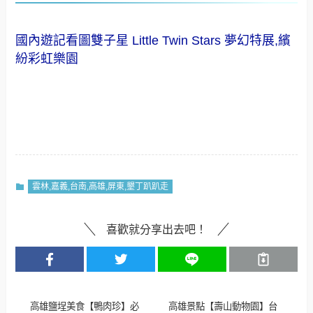
國內遊記看圖雙子星 Little Twin Stars 夢幻特展,繽
紛彩虹樂園
雲林,嘉義,台南,高雄,屏東,墾丁趴趴走
喜歡就分享出去吧！
高雄鹽埕美食【鴨肉珍】必
高雄景點【壽山動物園】台