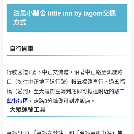
泊思小驢舍 little inn by lagom交通
方式
自行開車
行駛國道1號下中正交流道，沿著中正路至凱旋路
口（勿往中正地下道行駛）轉五福路直行，過五福
橋（愛河）至大義街左轉到底即可抵達附近的
駁二
藝術特區
，走路8分鐘即可到達飯店。
大眾運輸工具
高鐵/火車 「高鐵左營站」和「台鐵高雄車站」皆