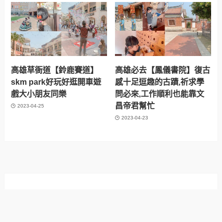
高雄草衙道【鈴鹿賽道】
高雄必去【鳳儀書院】復古
skm park好玩好逛開車遊
感十足逗趣的古蹟,祈求學
戲大小朋友同樂
問必來,工作順利也能靠文
昌帝君幫忙
2023-04-25
2023-04-23