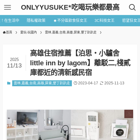
ONLYYUSUKE*吃喝玩樂都最高
近！在生活中
隱私權政策
☻不分區飲食狂女王
3C科技女王
慾望狂女
首頁
愛玩-玩國內
雲林,嘉義,台南,高雄,屏東,墾丁趴趴走
高雄住宿推薦【泊思‧小驢舍
2025
little inn by lagom】離駁二,棧貳
11/13
庫都近的清新感民宿
2023-04-17
2025-11-13
雲林,嘉義,台南,高雄,屏東,墾丁趴趴走