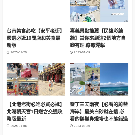
台南美食必吃【安平老街】
嘉義景點推薦【民雄彩繪
嚴選必逛10間店和美食最
牆】當你來到這2個地方自
新版
戀有理,療癒爆擊
2025-01-20
2025-01-09
【北港老街必吃必買必逛】
墾丁三天兩夜【必看的蔚藍
北港朝天宮1日遊含交通攻
海岸】最美白砂就在這,必
略版最新
看的鵝鑾鼻燈塔也不能錯過
2025-01-06
2023-08-30