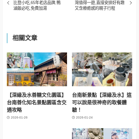
比登小吃,65年老店品牌,鴨
灣值得一遊,直接安排好有趣
滷飯必吃,免費加湯
又含療癒感的親子行程
相關文章
【深緣及水善糖文化園區】
台南新景點【深緣及水】這
台南善化知名景點園區含交
可以說是很神奇的取餐體
通攻略
驗！
2026-01-26
2026-01-24