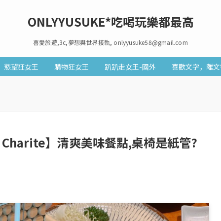
ONLYYUSUKE*吃喝玩樂都最高
喜愛旅遊,3c,夢想與世界接軌, onlyyusuke58@gmail.com
慾望狂女王
購物狂女王
趴趴走女王-國外
喜歡文字，離文
Charite】清爽美味餐點,桌椅是紙管?