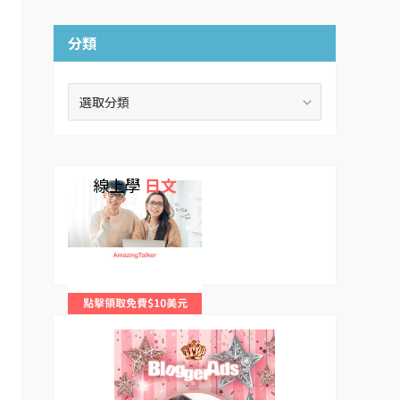
分類
分
類
線上學
日文