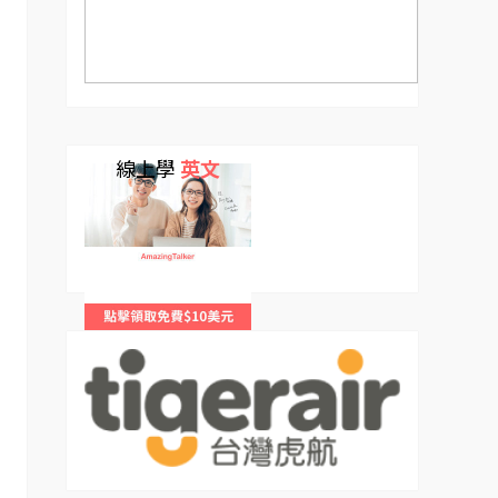
線上學
英文