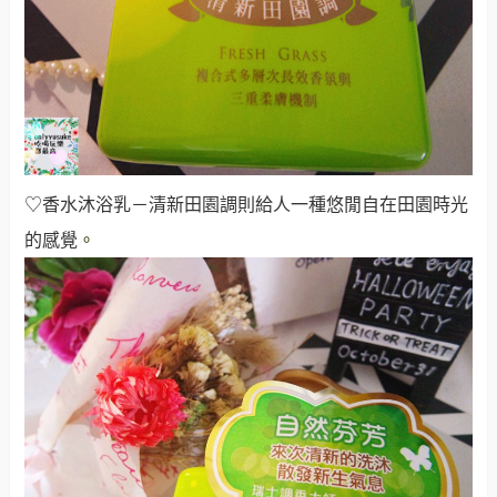
♡香水沐浴乳－清新田園調則給人一種悠閒自在田園時光
的感覺
。