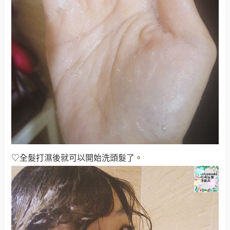
♡全髮打濕後就可以開始洗頭髮了
。