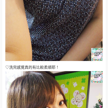
♡洗完感覺真的有比較柔順耶！