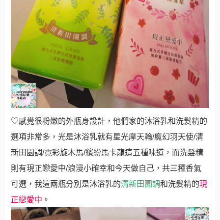
♡感覺很粉嫩的外瓶身設計，他們家的沐浴乳和洗髮精的
選項非常多，光是沐浴乳就有星光摩天輪
/
魔幻羽天使
/
清
新田園調
/
霓彩旋木馬
/
繽紛馬卡龍這五種味道，而洗髮精
則有現正戀愛中
/
浪漫小確幸和今天做自己，共三種香氣
可選，我這兩瓶分別是沐浴乳的
清新田園調
和洗髮精的
現
正戀愛中
。