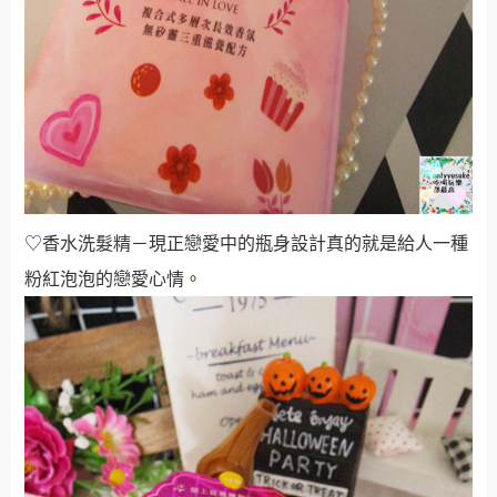
♡香水洗髮精－現正戀愛中的瓶身設計真的就是給人一種
粉紅泡泡的戀愛心情
。