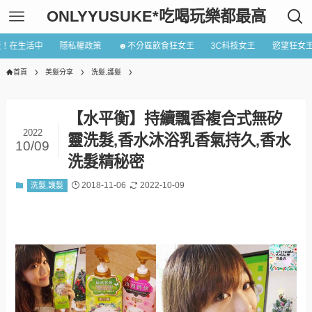
ONLYYUSUKE*吃喝玩樂都最高
近！在生活中
隱私權政策
☻不分區飲食狂女王
3C科技女王
慾望狂女
首頁
美髮分享
洗髮,護髮
【水平衡】持續飄香複合式無矽
2022
靈洗髮,香水沐浴乳香氣持久,香水
10/09
洗髮精秘密
2018-11-06
2022-10-09
洗髮,護髮