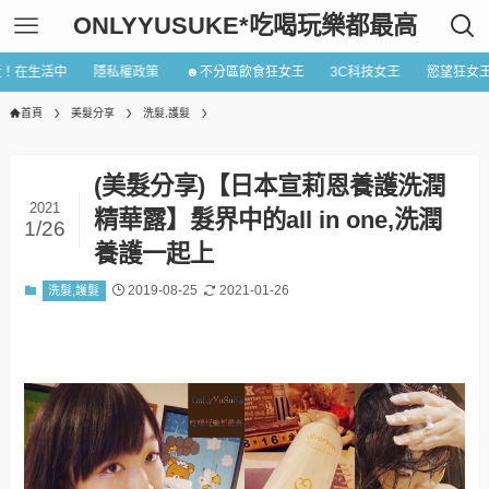
ONLYYUSUKE*吃喝玩樂都最高
近！在生活中
隱私權政策
☻不分區飲食狂女王
3C科技女王
慾望狂女
首頁
美髮分享
洗髮,護髮
(美髮分享)【日本宣莉恩養護洗潤
2021
精華露】髮界中的all in one,洗潤
1/26
養護一起上
2019-08-25
2021-01-26
洗髮,護髮