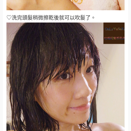
♡洗完頭髮稍微擦乾後就可以吹髮了
。