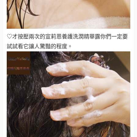
♡才按壓兩次的宣莉恩養護洗潤精華露你們一定要
試試看它讓人驚豔的程度
。