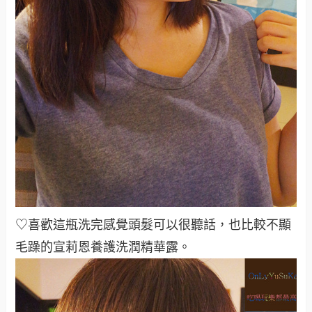
♡喜歡這瓶洗完感覺頭髮可以很聽話，也比較不顯
毛躁的宣莉恩養護洗潤精華露
。