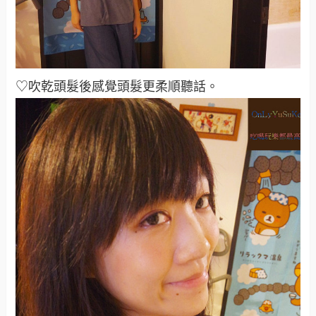
♡吹乾頭髮後感覺頭髮更柔順聽話
。