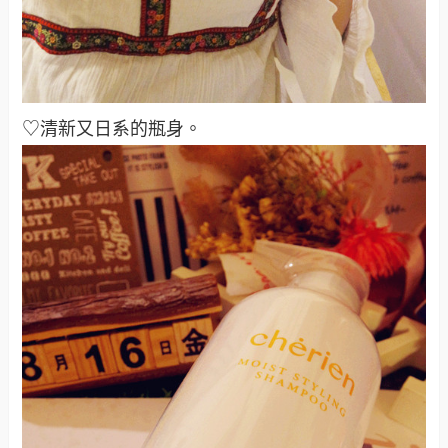
♡清新又日系的瓶身
。