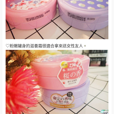
♡粉嫩罐身的滋養霜很適合拿來送女性友人
。