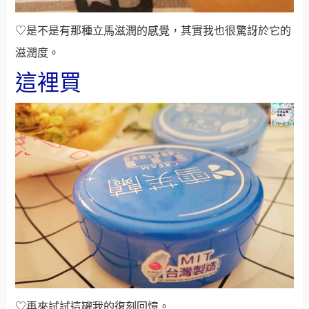
♡是不是有那種立馬滋潤的感覺，其實我也很驚訝於它的
滋潤度
。
這裡買
♡再來試試這罐我的復刻回憶
。