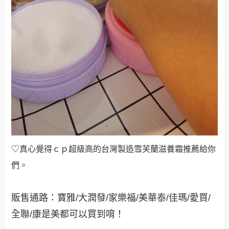
♡真心覺得ｃｐ超級高的台灣製造雪芙蘭滋養霜推薦給你
們
。
販售通路：寶雅/大潤發/家樂福/美華泰/佳瑪/愛買/
全聯/康是美都可以買到唷！