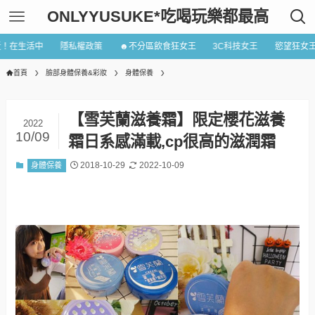
ONLYYUSUKE*吃喝玩樂都最高
近！在生活中
隱私權政策
☻不分區飲食狂女王
3C科技女王
慾望狂女
首頁
臉部身體保養&彩妝
身體保養
【雪芙蘭滋養霜】限定櫻花滋養
2022
10/09
霜日系感滿載,cp很高的滋潤霜
2018-10-29
2022-10-09
身體保養