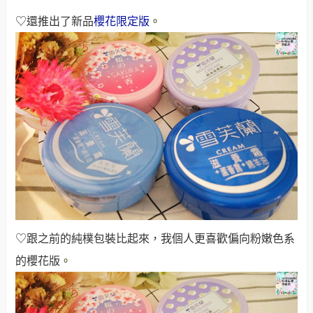
♡還推出了新品
櫻花限定版
。
♡跟之前的純樸包裝比起來，我個人更喜歡偏向粉嫩色系
的櫻花版
。