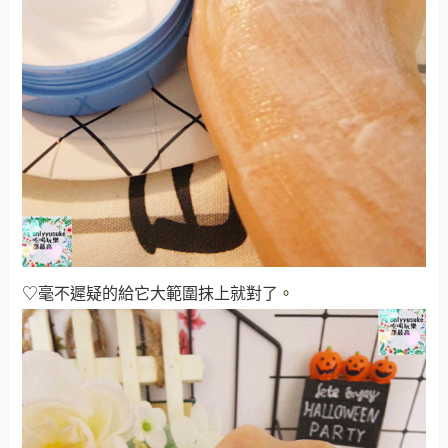
♡毫不遲疑的給它大範圍抹上就對了
。