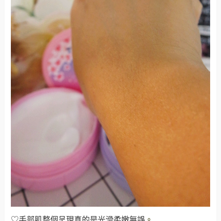
♡手部肌整個呈現真的是光滑柔嫩無誤
。