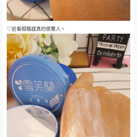
♡近看粗糙感真的很驚人
。