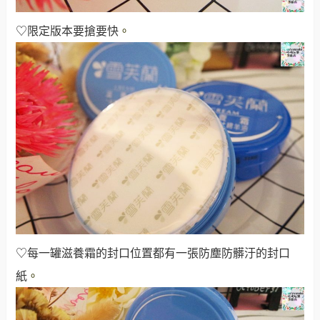
♡限定版本要搶要快
。
♡每一罐滋養霜的封口位置都有一張防塵防髒汙的封口
紙
。