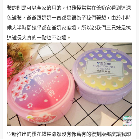
裝的則是可以全家適用的，也難怪常常在爺奶家看到這深
色罐裝，爺爺跟奶奶一直都是很為子孫們著想，由於小時
候大半時間幾乎都在爺奶家度過，所以說我們三兄妹是擦
這罐長大真的一點也不為過
。
♡新推出的櫻花罐裝雖然沒有像舊有的復刻版那麼讓我印