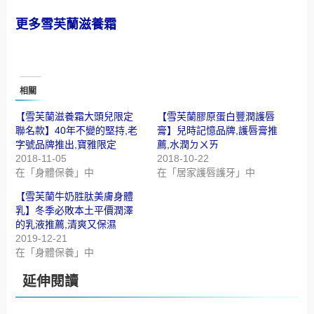
更多雪芙蘭滋養霜
相關
【雪芙蘭滋養霜大頭兒限定
【雪芙蘭膠原蛋白豐潤護唇
聯名款】40年不變的堅持,老
膏】兒時記憶品牌,護唇膏推
字號品牌推出,寶雅限定
薦,水潤ㄉㄨㄞ
2018-11-05
2018-10-22
在「身體保養」中
在「居家護唇護牙」中
【雪芙蘭牛奶胜肽美膚身體
乳】冬季必敗本土平價潤澤
的乳液推薦,清爽又保濕
2019-12-21
在「身體保養」中
延伸閱讀