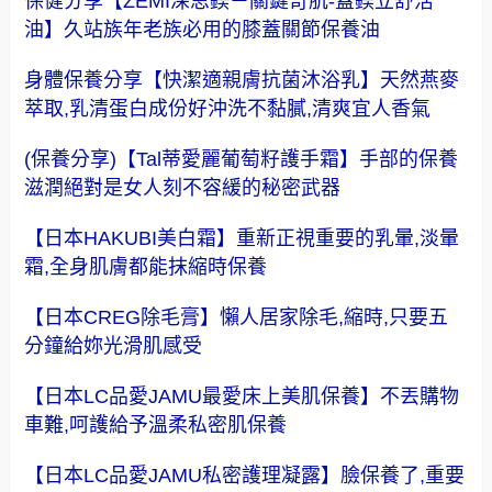
保健分享【ZEMI深思鎂－關鍵奇肌-蓋鎂立舒活
油】久站族年老族必用的膝蓋關節保養油
身體保養分享【快潔適親膚抗菌沐浴乳】天然燕麥
萃取,乳清蛋白成份好沖洗不黏膩,清爽宜人香氣
(保養分享)【Tal蒂愛麗葡萄籽護手霜】手部的保養
滋潤絕對是女人刻不容緩的秘密武器
【日本HAKUBI美白霜】重新正視重要的乳暈,淡暈
霜,全身肌膚都能抹縮時保養
【日本CREG除毛膏】懶人居家除毛,縮時,只要五
分鐘給妳光滑肌感受
【日本LC品愛JAMU最愛床上美肌保養】不丟購物
車難,呵護給予溫柔私密肌保養
【日本LC品愛JAMU私密護理凝露】臉保養了,重要