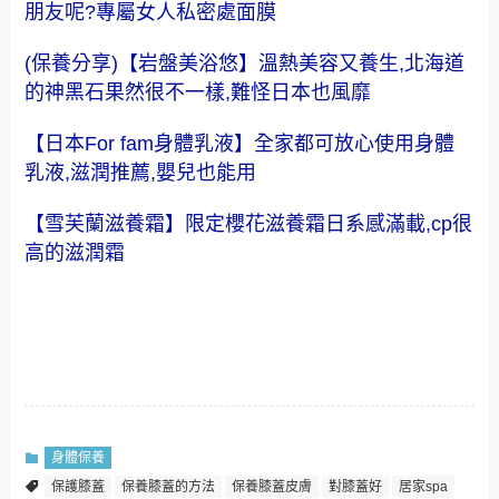
朋友呢?專屬女人私密處面膜
(保養分享)【岩盤美浴悠】溫熱美容又養生,北海道
的神黑石果然很不一樣,難怪日本也風靡
【日本For fam身體乳液】全家都可放心使用身體
乳液,滋潤推薦,嬰兒也能用
【雪芙蘭滋養霜】限定櫻花滋養霜日系感滿載,cp很
高的滋潤霜
身體保養
保護膝蓋
保養膝蓋的方法
保養膝蓋皮膚
對膝蓋好
居家spa