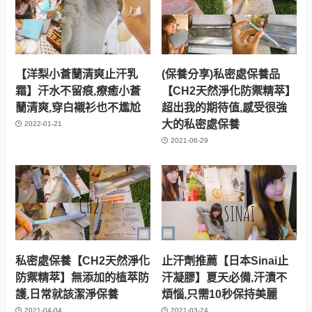
【洋梨小蒼蘭清爽止汗乳
(保養分享)私密處保養品
霜】汗水不留痕,療癒小蒼
【CH2天然淨化防禦精萃】
蘭清爽,穿白襯衫也不尷尬
超出我的期待值,感受很強
大的私密處保養
2022-01-21
2021-06-29
私密處保養【CH2天然淨化
止汗劑推薦【日本Sinai止
防禦精萃】無添加的植萃防
汗凝膠】夏天必備,汗漬不
護,日常就該潔淨保養
煩惱,只需10秒保持美麗
2021-04-04
2021-03-24