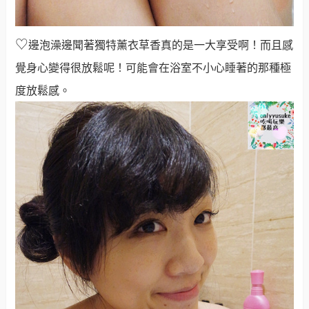
♡
邊泡澡邊聞著獨特薰衣草香真的是一大享受啊！而且感
覺身心變得很放鬆呢！可能會在浴室不小心睡著的那種極
度放鬆感。