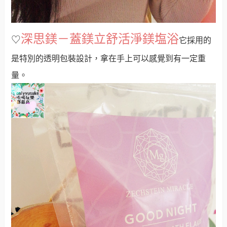
深思鎂－
蓋鎂立舒活淨鎂塩浴
♡
它採用的
是
特別的透明包裝設計，拿在手上可以感覺到有一定重
量。