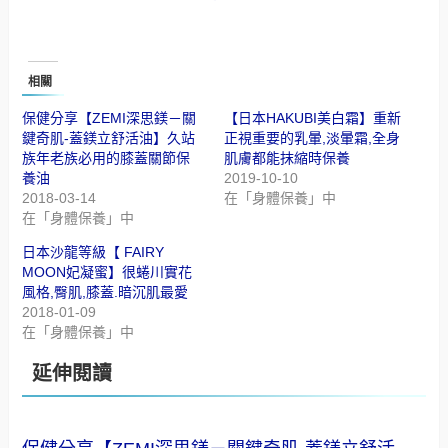
相關
保健分享【ZEMI深思鎂－關
【日本HAKUBI美白霜】重新
鍵奇肌-蓋鎂立舒活油】久站
正視重要的乳暈,淡暈霜,全身
族年老族必用的膝蓋關節保
肌膚都能抹縮時保養
養油
2019-10-10
2018-03-14
在「身體保養」中
在「身體保養」中
日本沙龍等級【 FAIRY
MOON妃凝蜜】很蜷川實花
風格,臀肌,膝蓋.暗沉肌最愛
2018-01-09
在「身體保養」中
延伸閱讀