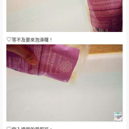
♡
等不及要來泡澡囉！