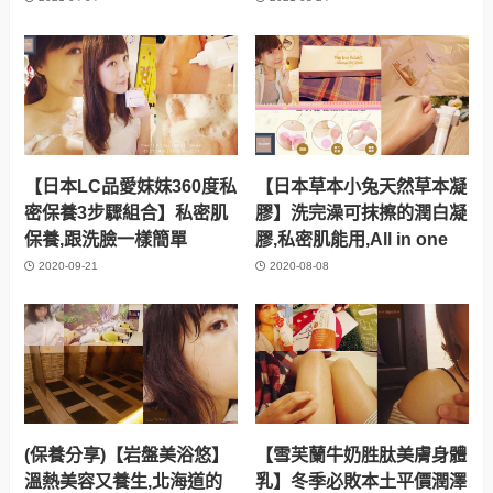
【日本LC品愛妹妹360度私
【日本草本小兔天然草本凝
密保養3步驟組合】私密肌
膠】洗完澡可抹擦的潤白凝
保養,跟洗臉一樣簡單
膠,私密肌能用,All in one
2020-09-21
2020-08-08
(保養分享)【岩盤美浴悠】
【雪芙蘭牛奶胜肽美膚身體
溫熱美容又養生,北海道的
乳】冬季必敗本土平價潤澤