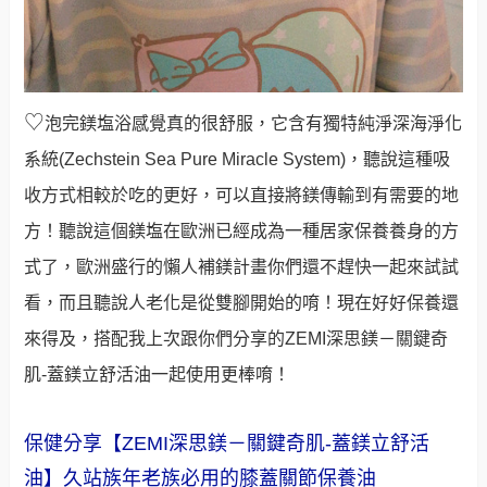
♡
泡完鎂塩浴感覺真的很舒服，它含有獨特純淨深海淨化
系統(Zechstein Sea Pure Miracle System)，聽說這種吸
收方式相較於吃的更好，可以直接
將鎂傳輸到有需要的地
方！聽說這個鎂塩在歐洲已經成為一種居家保養養身的方
式了，歐洲盛行的懶人補鎂計畫你們還不趕快一起來試試
看，而且聽說人老化是從雙腳開始的唷！現在好好保養還
來得及，搭配我上次跟你們分享的ZEMI深思鎂－關鍵奇
肌-蓋鎂立舒活油一起使用更棒唷！
保健分享【ZEMI深思鎂－關鍵奇肌-蓋鎂立舒活
油】久站族年老族必用的膝蓋關節保養油