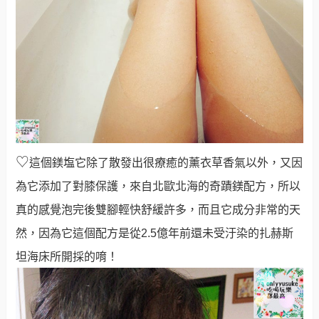
♡
這個鎂塩它除了散發出很療癒的薰衣草香氣以外，又因
為它添加了對膝保護，來自北歐北海的奇蹟鎂配方，所以
真的感覺泡完後雙腳輕快舒緩許多，而且它成分非常的天
然，因為它這個配方是
從2.5億年前還未受汙染的扎赫斯
坦海床所開採的唷！