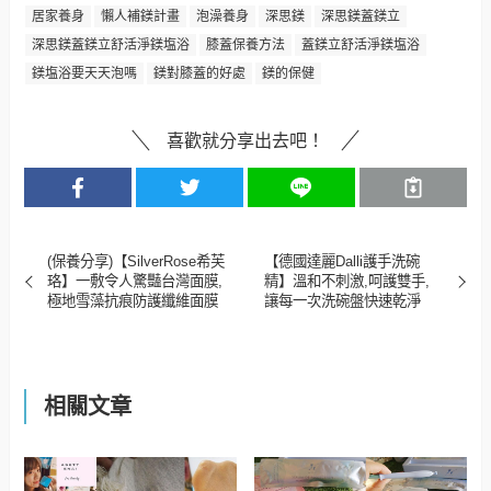
居家養身
懶人補鎂計畫
泡澡養身
深思鎂
深思鎂蓋鎂立
深思鎂蓋鎂立舒活淨鎂塩浴
膝蓋保養方法
蓋鎂立舒活淨鎂塩浴
鎂塩浴要天天泡嗎
鎂對膝蓋的好處
鎂的保健
喜歡就分享出去吧！
(保養分享)【SilverRose希芙
【德國達麗Dalli護手洗碗
珞】一敷令人驚豔台灣面膜,
精】溫和不刺激,呵護雙手,
極地雪藻抗痕防護纖維面膜
讓每一次洗碗盤快速乾淨
相關文章