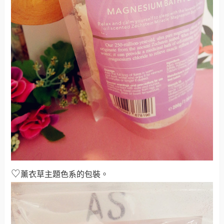
♡
薰衣草主題色系的包裝。