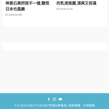
神黑石果然很不一樣,難怪
的乳液推薦,清爽又保濕
日本也風靡
2019-12-21
2020-04-08
©
© 2023 ONLYYUSUKE*吃喝玩樂最高 | 網頁維護：台灣速連