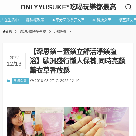
ONLYYUSUKE*吃喝玩樂都最高
近！在生活中
隱私權政策
☻不分區飲食狂女王
3C科技女王
慾望狂女
首頁
臉部身體保養&彩妝
身體保養
【深思鎂－蓋鎂立舒活淨鎂塩
2022
浴】歐洲盛行懶人保養,同時亮顏,
12/16
薰衣草香放鬆
2018-03-27
2022-12-16
身體保養