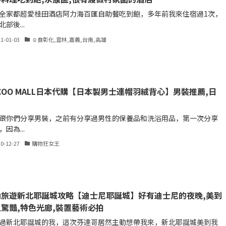
全家都超愛桂田酒店阿力海百匯自助餐吃到飽，多年前我來住宿過1次，
部後...
21-01-03
☺食彰化,雲林,嘉義,台南,高雄
COO MALL日本代購【日本製男士連帽羽絨背心】男裝推薦,日
跟你們分享男裝，之前有分享過男性的保養品和洗浴用品，第一次分享
因為...
20-12-27
購物狂女王
內旅遊新北耶誕城攻略【迪士尼耶誕城】好有迪士尼的夜晚,美到
驚豔,特色光廊,裝置藝術必拍
過新北耶誕城的我，這次芬達哥居然主動想帶我來，新北耶誕城美到我