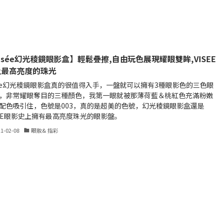
isée幻光稜鏡眼影盒】輕鬆疊擦,自由玩色展現耀眼雙眸,VISEE
上最高亮度的珠光
sée幻光稜鏡眼影盒真的很值得入手，一盤就可以擁有3種眼影色的三色眼
，非常耀眼奪目的三種顏色，我第一眼就被那薄荷藍＆桃紅色充滿粉嫩
配色吸引住，色號是003，真的是超美的色號，幻光稜鏡眼影盒還是
SEE眼影史上擁有最高亮度珠光的眼影盤。
21-02-08
眼妝& 指彩