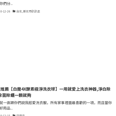
們分...
20-12-26
台北,新北市趴趴走
衣推薦【白蘭4X酵素極淨洗衣球】一用就愛上洗衣神器,淨白除
除菌除螨一顆就夠
就一直跟你們說我超愛洗衣服，所有家事裡面最喜歡的一項，而且當你
用品...
20-12-15
日用品