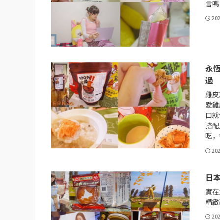
言嗎？
20
永
過
雞皮
愛雞
口就
搭配
吃，
20
日本
實在
精緻
20