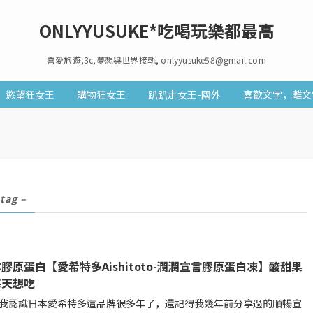
ONLYYUSUKE*吃喝玩樂都最高
喜愛旅遊,3c,夢想與世界接軌, onlyyusuke58@gmail.com
慾望狂女王
購物狂女王
趴趴走女王-國外
喜歡文字，離文
 tag –
膠原蛋白【愛希特多Aishitoto-潤潤宣言膠原蛋白凍】酸甜果
每天想吃
我認識日本愛希特多這品牌很多年了，還記得我幾年前分享過的順暢宣