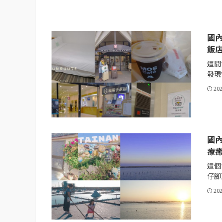
國
飯
這間
發現它
20
國
療
這個
仔腳
20