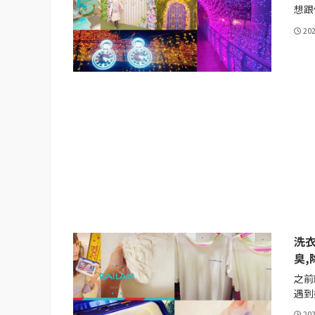
想跟你
20
洗
臭,
之前
遇到好
20