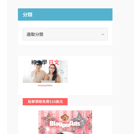
分類
分
類
線上學
日文