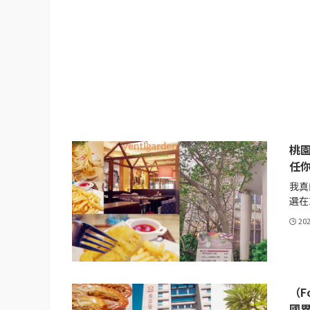
桃園
任你
我真
選在2
20
（F
國界