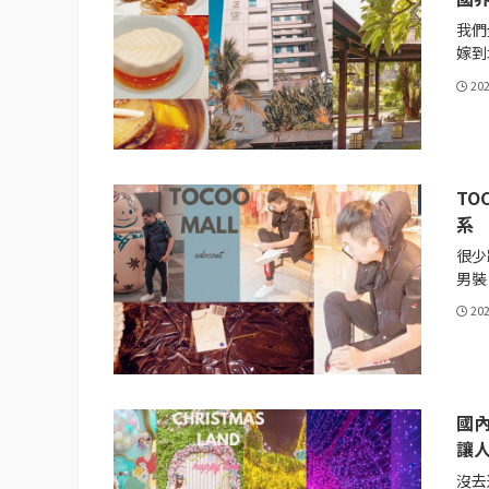
我們
嫁到北
20
TO
系
很少
男裝，
20
國
讓人
沒去