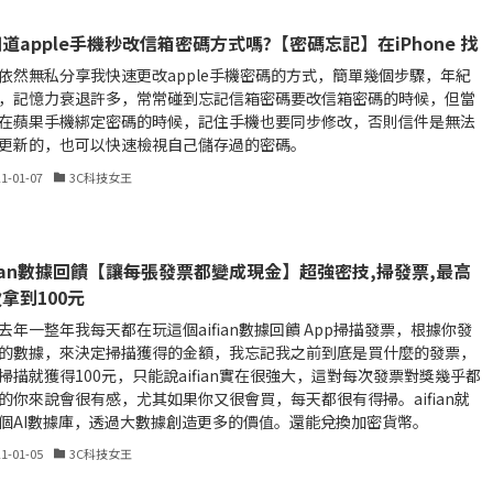
道apple手機秒改信箱密碼方式嗎?【密碼忘記】在iPhone 找
依然無私分享我快速更改apple手機密碼的方式，簡單幾個步驟，年紀
，記憶力衰退許多，常常碰到忘記信箱密碼要改信箱密碼的時候，但當
在蘋果手機綁定密碼的時候，記住手機也要同步修改，否則信件是無法
更新的，也可以快速檢視自己儲存過的密碼。
21-01-07
3C科技女王
fian數據回饋【讓每張發票都變成現金】超強密技,掃發票,最高
拿到100元
去年一整年我每天都在玩這個aifian數據回饋 App掃描發票，根據你發
的數據，來決定掃描獲得的金額，我忘記我之前到底是買什麼的發票，
掃描就獲得100元，只能說aifian實在很強大，這對每次發票對獎幾乎都
的你來說會很有感，尤其如果你又很會買，每天都很有得掃。aifian就
個AI數據庫，透過大數據創造更多的價值。還能兌換加密貨幣。
21-01-05
3C科技女王