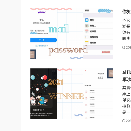
你知
本次
漸長
你有
同步
20
ai
單次
其實
票上
單次
摃龜
是一
20