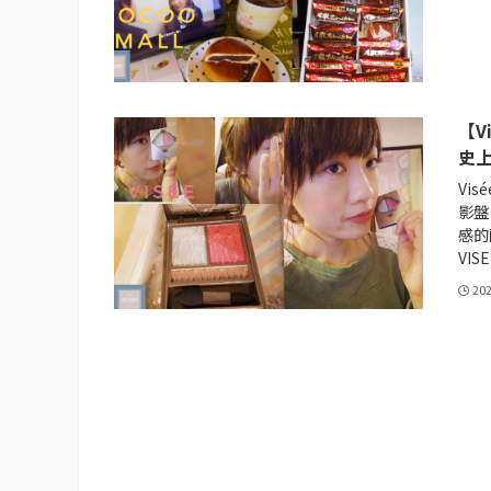
【V
史
Vi
影盤
感的
VI
20