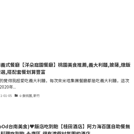
義式餐廳【洋朵庭園餐廳】桃園美食推薦,義大利麵,披薩,燉飯
選,搭配套餐划算豐富
的覺得我超愛吃義大利麵，每次來米塔集團餐廳都是吃義大利麵，這次
020年...
21-01-05
☺食桃園,新竹
oOd台南美食)♥飯店吃到飽【桂田酒店】阿力海百匯自助餐無
料理吃到飽,永康區,很有渡假村氛圍的酒店