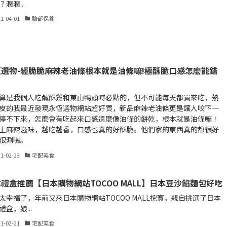
潤潤...
21-04-01
臉部保養
恆選物-經脆脆麻辣老油條根本就是油條嘛!極酥脆口感怎麼能錯
算是我個人吃鹹酥雞和東山鴨頭時必點的，但不可能每天都買來吃，熱
皮的我最近發現永恆選物網站超好買，新品麻辣老油條更是讓人咬下一
停不下來，怎麼會有吃起來口感這麼像油條的餅乾，根本就是油條嘛！
上麻辣滋味，越吃越香，口感也真的好酥脆。他們家的東西真的都很好
很涮嘴。
21-02-23
宅配美食
禮盒推薦【日本購物網站TOCOO MALL】日本豆沙餡麵包好吃
太幸福了，年前又來日本購物網站TOCOO MALL挖寶，親自挑選了日本
禮盒，娘...
21-02-21
宅配美食