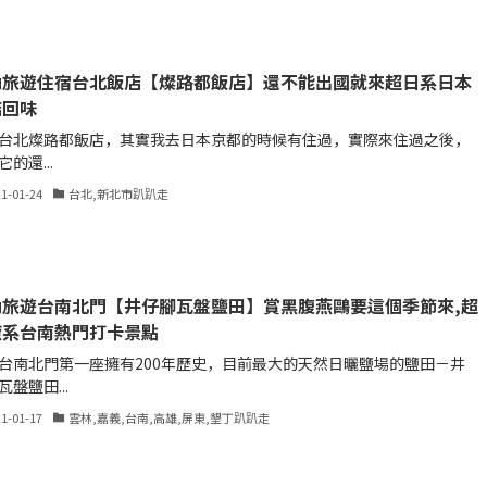
內旅遊住宿台北飯店【燦路都飯店】還不能出國就來超日系日本
店回味
台北燦路都飯店，其實我去日本京都的時候有住過，實際來住過之後，
的還...
21-01-24
台北,新北市趴趴走
內旅遊台南北門【井仔腳瓦盤鹽田】賞黑腹燕鷗要這個季節來,超
癒系台南熱門打卡景點
台南北門第一座擁有200年歷史，目前最大的天然日曬鹽場的鹽田－井
瓦盤鹽田...
21-01-17
雲林,嘉義,台南,高雄,屏東,墾丁趴趴走