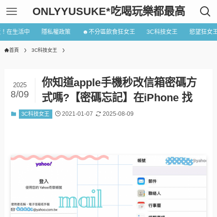
ONLYYUSUKE*吃喝玩樂都最高
近！在生活中
隱私權政策
☻不分區飲食狂女王
3C科技女王
慾望狂女
首頁
3C科技女王
你知道apple手機秒改信箱密碼方
2025
8/09
式嗎?【密碼忘記】在iPhone 找
2021-01-07
2025-08-09
3C科技女王