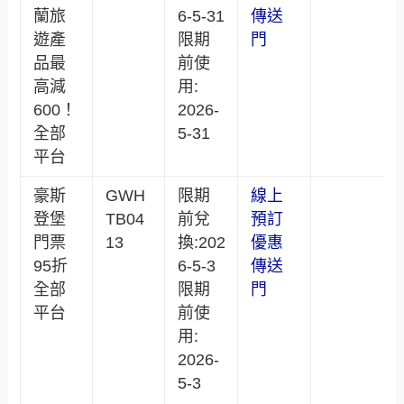
蘭旅
6-5-31
傳送
遊產
限期
門
品最
前使
高減
用:
600！
2026-
全部
5-31
平台
豪斯
GWH
限期
線上
登堡
TB04
前兌
預訂
門票
13
換:202
優惠
95折
6-5-3
傳送
全部
限期
門
平台
前使
用:
2026-
5-3