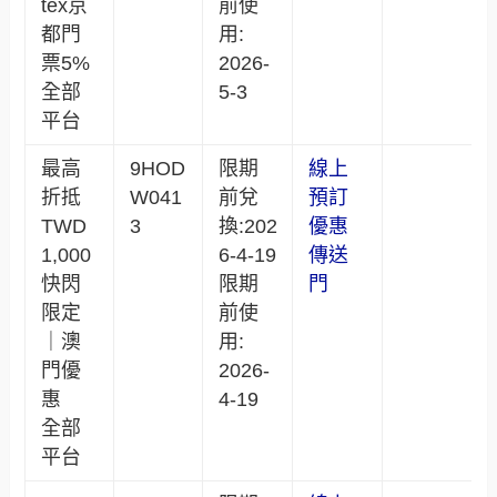
tex京
前使
都門
用:
票5%
2026-
全部
5-3
平台
最高
9HOD
限期
線上
折抵
W041
前兌
預訂
TWD
3
換:202
優惠
1,000
6-4-19
傳送
快閃
限期
門
限定
前使
｜澳
用:
門優
2026-
惠
4-19
全部
平台