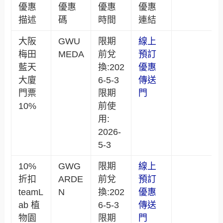
優惠
優惠
優惠
優惠
描述
碼
時間
連結
大阪
GWU
限期
線上
梅田
MEDA
前兌
預訂
藍天
換:202
優惠
大廈
6-5-3
傳送
門票
限期
門
10%
前使
用:
2026-
5-3
10%
GWG
限期
線上
折扣
ARDE
前兌
預訂
teamL
N
換:202
優惠
ab 植
6-5-3
傳送
物園
限期
門