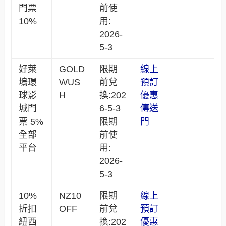
門票
前使
10%
用:
2026-
5-3
好萊
GOLD
限期
線上
塢環
WUS
前兌
預訂
球影
H
換:202
優惠
城門
6-5-3
傳送
票 5%
限期
門
全部
前使
平台
用:
2026-
5-3
10%
NZ10
限期
線上
折扣
OFF
前兌
預訂
紐西
換:202
優惠