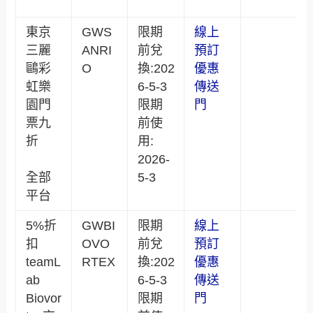
東京
GWS
限期
線上
三麗
ANRI
前兌
預訂
鷗彩
O
換:202
優惠
虹樂
6-5-3
傳送
園門
限期
門
票九
前使
折
用:
2026-
全部
5-3
平台
5%折
GWBI
限期
線上
扣
OVO
前兌
預訂
teamL
RTEX
換:202
優惠
ab
6-5-3
傳送
Biovor
限期
門