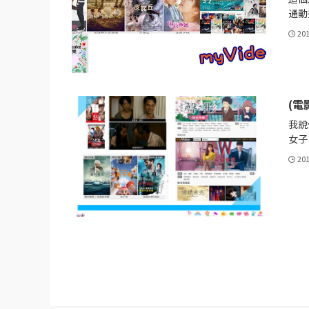
通動畫
20
(電
我說
女子，
20