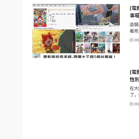
(電
事
這個
看完
20
(
性
在大
了，
20