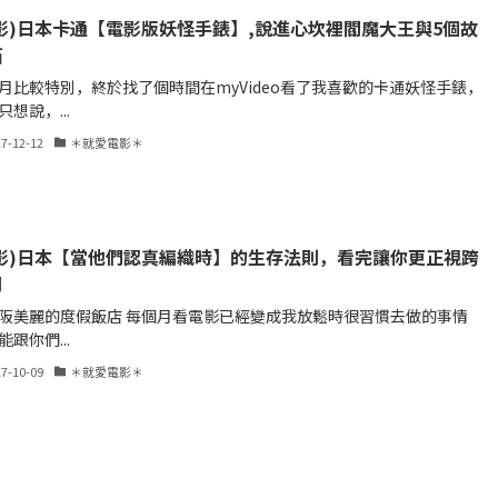
影)日本卡通【電影版妖怪手錶】,說進心坎裡閻魔大王與5個故
喵
月比較特別，終於找了個時間在myVideo看了我喜歡的卡通妖怪手錶，
只想說，...
17-12-12
＊就愛電影＊
電影)日本【當他們認真編織時】的生存法則，看完讓你更正視跨
別
阪美麗的度假飯店 每個月看電影已經變成我放鬆時很習慣去做的事情
能跟你們...
17-10-09
＊就愛電影＊