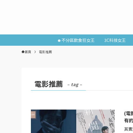
☻不分區飲食狂女王
3C科技女王
首頁
電影推薦
電影推薦
– tag –
(
有
其實