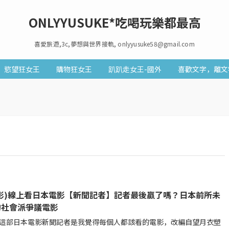
ONLYYUSUKE*吃喝玩樂都最高
喜愛旅遊,3c,夢想與世界接軌, onlyyusuke58@gmail.com
慾望狂女王
購物狂女王
趴趴走女王-國外
喜歡文字，離文
電影)線上看日本電影【新聞記者】記者最後贏了嗎？日本前所未
的社會派爭議電影
這部日本電影新聞記者是我覺得每個人都該看的電影，改編自望月衣塑