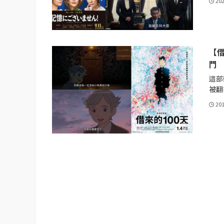
20
【借
鬥
這部
被翻拍
20