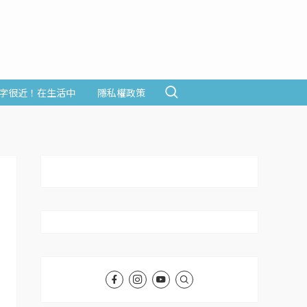
字很近！在生活中
隱私權政策