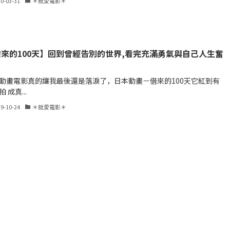
20-03-31
＊就愛電影＊
來的100天】回到曾經告別的世界,看完充滿勇氣與自己人生奮
動畫電影真的讓我最後還是落淚了，日本動畫－借來的100天它紅到有
 成真...
19-10-24
＊就愛電影＊