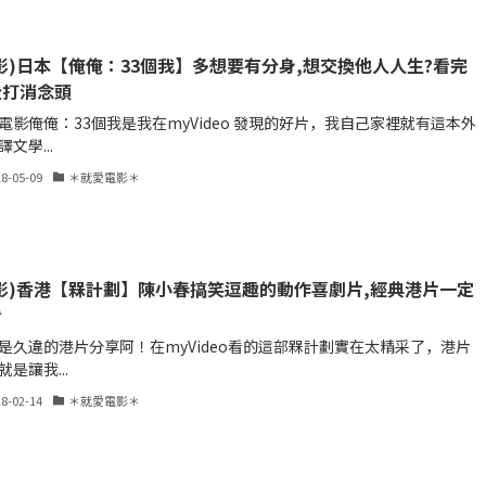
影)日本【俺俺：33個我】多想要有分身,想交換他人人生?看完
全打消念頭
電影俺俺：33個我是我在myVideo 發現的好片，我自己家裡就有這本外
文學...
18-05-09
＊就愛電影＊
影)香港【槑計劃】陳小春搞笑逗趣的動作喜劇片,經典港片一定
看
是久違的港片分享阿！在myVideo看的這部槑計劃實在太精采了，港片
就是讓我...
18-02-14
＊就愛電影＊