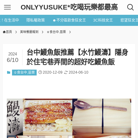
ONLYYUSUKE*吃喝玩樂都最高
近！在生活中
隱私權政策
☻不分區飲食狂女王
3C科技女王
慾望狂女
首頁
美味餐廳報到
☺食台中,苗栗
台中鰻魚飯推薦【水竹鰻濤】隱身
2024
6/10
於住宅巷弄間的超好吃鰻魚飯
2020-12-09
2024-06-10
☺食台中,苗栗