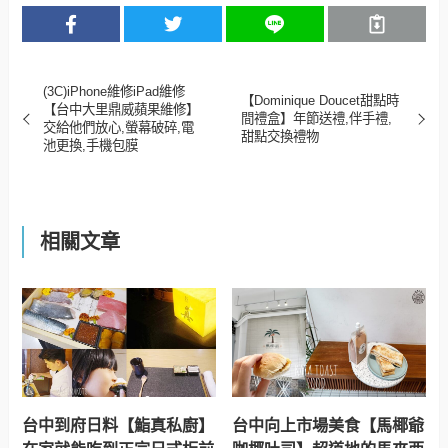
(3C)iPhone維修iPad維修
【Dominique Doucet甜點時
【台中大里鼎威蘋果維修】
間禮盒】年節送禮,伴手禮,
交給他們放心,螢幕破碎,電
甜點交換禮物
池更換,手機包膜
相關文章
台中到府日料【鮨真私廚】
台中向上市場美食【馬椰爺