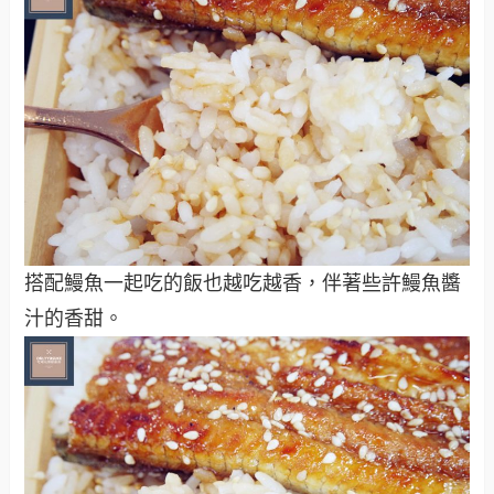
搭配鰻魚一起吃的飯也越吃越香，伴著些許鰻魚醬
汁的香甜。