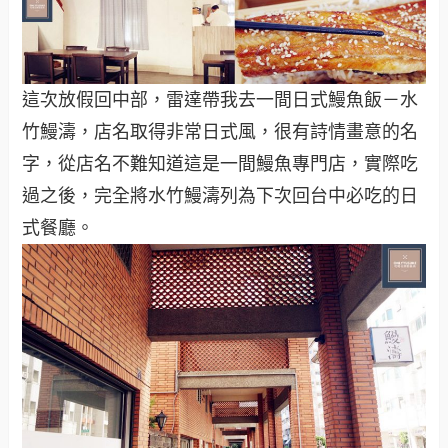
這次放假回中部，雷達帶我去一間日式鰻魚飯－水
竹鰻濤，店名取得非常日式風，很有詩情畫意的名
字，從店名不難知道這是一間鰻魚專門店，實際吃
過之後，完全將水竹鰻濤列為下次回台中必吃的日
式餐廳。