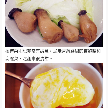
招待菜則也非常有誠意，是走青蔬路線的杏鮑菇和
高麗菜，吃起來很清甜。