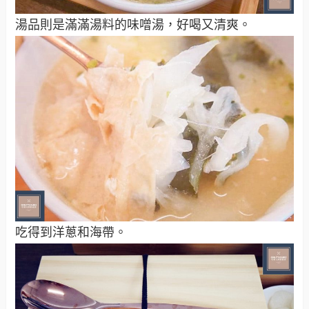
湯品則是滿滿湯料的味噌湯，好喝又清爽。
吃得到洋蔥和海帶。