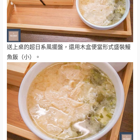
送上桌的超日系風擺盤，還用木盒便當形式盛裝鰻
魚飯（小）。