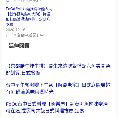
FoOd台中沾麵推薦拉麵大助
【創作麵坊鮭の大助】特濃
郁牡蠣濃湯沾麵你一定要吃
吃看
2020-12-16
在「☺食台中,苗栗」中
延伸閱讀
【京都勝牛炸牛排】慶生來這吃飯搭配六角美食通
好划算,日式餐廳
台中早午餐咖啡下午茶【解憂老宅】日式庭園風超
有fu,舒適美味用餐時光
FoOd台中日式料理【倚樂屋】超澎湃魚肉味噌湯
就在這,握壽司丼飯日式料理推薦,定食