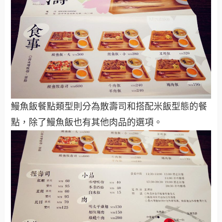
鰻魚飯餐點類型則分為散壽司和搭配米飯型態的餐
點，除了鰻魚飯也有其他肉品的選項。