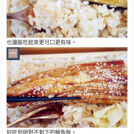
也讓飯吃起來更可口更有味。
好吃到絕對不剩下的鰻魚飯。