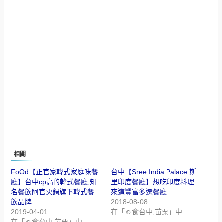
相關
FoOd【正官家韓式家庭味餐
台中【Sree India Palace 斯
廳】台中cp高的韓式餐廳,知
里印度餐廳】想吃印度料理
名餐飲阿官火鍋旗下韓式餐
來這豐富多選餐廳
飲品牌
2018-08-08
2019-04-01
在「☺食台中,苗栗」中
在「☺食台中,苗栗」中