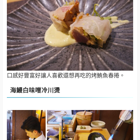
口感好豐富好讓人喜歡還想再吃的烤鮪魚春捲。
海鰻白味噌冷川燙