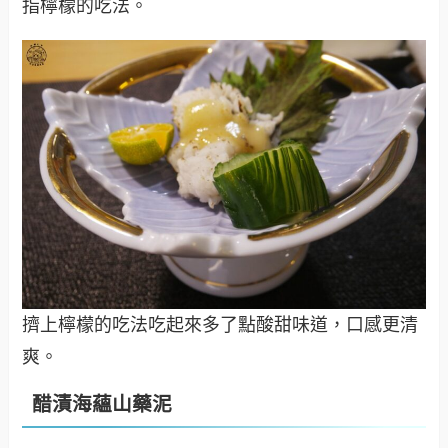
指檸檬的吃法。
擠上檸檬的吃法吃起來多了點酸甜味道，口感更清
爽。
醋漬海蘊山藥泥