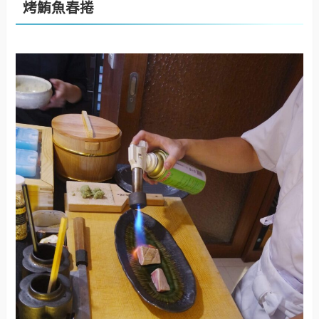
烤鮪魚春捲