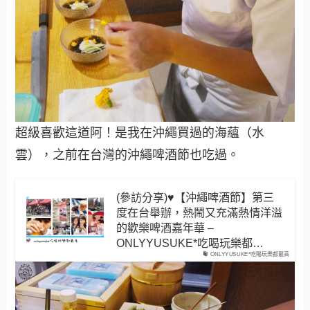
超級喜歡這道阿！是我在沖繩買過的海蘊（水
雲），之前在台灣的沖繩啤酒節也吃過。
(參訪分享)♥【沖繩啤酒節】第三
度在台舉辦，熱鬧又充滿熱情洋溢
的歡樂啤酒嘉年華 –
ONLYYUSUKE*吃喝玩樂都…
ONLYYUSUKE*吃喝玩樂都最高