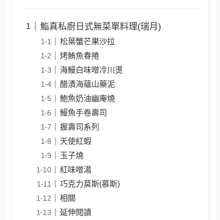
鮨真私廚日式無菜單料理(瑞月)
松葉蟹芒果沙拉
烤鮪魚春捲
海鰻白味噌冷川燙
醋漬海蘊山藥泥
鮑魚奶油幽庵燒
鰻魚手卷壽司
握壽司系列
天使紅蝦
玉子燒
紅味噌湯
巧克力莫斯(慕斯)
相關
延伸閱讀