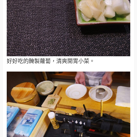
好好吃的醃製蘿蔔，清爽開胃小菜。