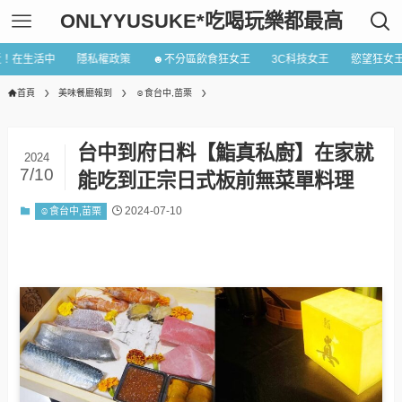
ONLYYUSUKE*吃喝玩樂都最高
近！在生活中
隱私權政策
☻不分區飲食狂女王
3C科技女王
慾望狂女
首頁
美味餐廳報到
☺食台中,苗栗
台中到府日料【鮨真私廚】在家就
2024
7/10
能吃到正宗日式板前無菜單料理
2024-07-10
☺食台中,苗栗