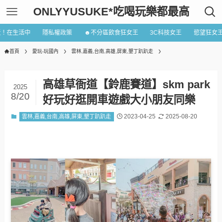
ONLYYUSUKE*吃喝玩樂都最高
近！在生活中
隱私權政策
☻不分區飲食狂女王
3C科技女王
慾望狂女
首頁
愛玩-玩國內
雲林,嘉義,台南,高雄,屏東,墾丁趴趴走
高雄草衙道【鈴鹿賽道】skm park
2025
8/20
好玩好逛開車遊戲大小朋友同樂
2023-04-25
2025-08-20
雲林,嘉義,台南,高雄,屏東,墾丁趴趴走