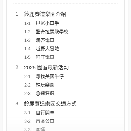
鈴鹿賽道樂園介紹
甩尾小車手
酷奇拉駕駛學校
滴答電車
越野大冒險
叮叮電車
2025 園區最新活動
尋找美國牛仔
暢玩樂園
急速狂飆
鈴鹿賽道樂園交通方式
自行開車
市區公車
客運