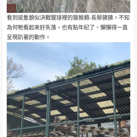
看到這隻貌似決戰猩球裡的猿猴類-長鬃狒狒。不知
為何牠看起來好失落，也有點年紀了，懶懶得一直
呈現趴著的動作。