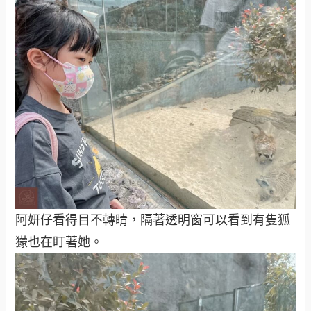
阿妍仔看得目不轉睛，隔著透明窗可以看到有隻狐
獴也在盯著她。