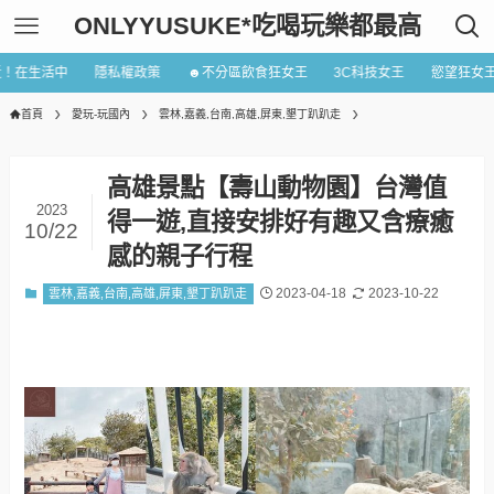
ONLYYUSUKE*吃喝玩樂都最高
近！在生活中
隱私權政策
☻不分區飲食狂女王
3C科技女王
慾望狂女
首頁
愛玩-玩國內
雲林,嘉義,台南,高雄,屏東,墾丁趴趴走
高雄景點【壽山動物園】台灣值
2023
得一遊,直接安排好有趣又含療癒
10/22
感的親子行程
2023-04-18
2023-10-22
雲林,嘉義,台南,高雄,屏東,墾丁趴趴走