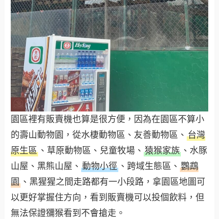
園區裡有販賣機也算是很方便，因為在園區不算小
的壽山動物園，從水棲動物區、友善動物區、
台灣
原生區
、草原動物區、兒童牧場、
猿猴家族
、水豚
山屋、黑熊山屋、
動物小徑
、跨域生態區、
鸚鵡
園
、黑猩猩之間走路都有一小段路，拿園區地圖可
以更好掌握住方向，看到販賣機可以投個飲料，但
無法保證獼猴看到不會搶走。