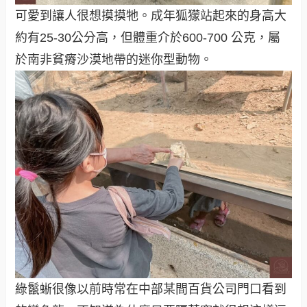
可愛到讓人很想摸摸牠。成年狐獴站起來的身高大
約有25-30公分高，但體重介於600-700 公克，屬
於南非貧瘠沙漠地帶的迷你型動物。
綠鬣蜥很像以前時常在中部某間百貨公司門口看到