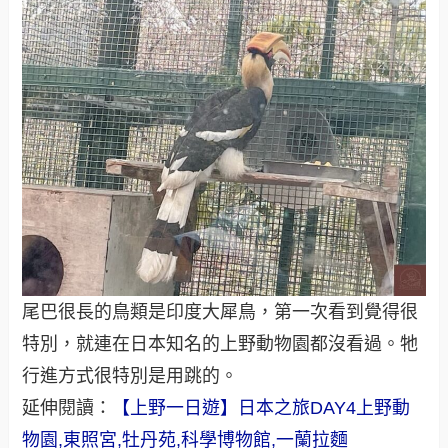
尾巴很長的鳥類是印度大犀鳥，第一次看到覺得很
特別，就連在日本知名的上野動物園都沒看過。牠
行進方式很特別是用跳的。
延伸閱讀：
【上野一日遊】日本之旅DAY4上野動
物園,東照宮,牡丹苑,科學博物館,一蘭拉麵