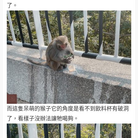
了。
而這隻呆萌的猴子它的角度是看不到飲料杯有破洞
了，看樣子沒辦法讓牠喝夠。