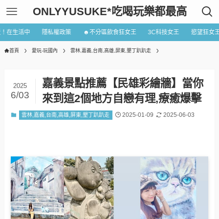
ONLYYUSUKE*吃喝玩樂都最高
近！在生活中
隱私權政策
☻不分區飲食狂女王
3C科技女王
慾望狂女
首頁
愛玩-玩國內
雲林,嘉義,台南,高雄,屏東,墾丁趴趴走
嘉義景點推薦【民雄彩繪牆】當你
2025
6/03
來到這2個地方自戀有理,療癒爆擊
2025-01-09
2025-06-03
雲林,嘉義,台南,高雄,屏東,墾丁趴趴走