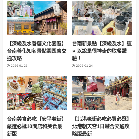
相關文章
【深緣及水善糖文化園區】
台南新景點【深緣及水】這
台南善化知名景點園區含交
可以說是很神奇的取餐體
通攻略
驗！
2026-01-26
2026-01-24