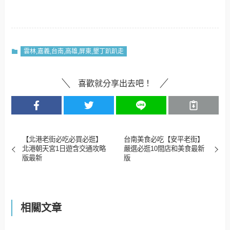
雲林古蹟景點【合同廳舍】誠品生活虎尾店復古味
十足,旁邊就有星巴克
雲林,嘉義,台南,高雄,屏東,墾丁趴趴走
喜歡就分享出去吧！
【北港老街必吃必買必逛】
台南美食必吃【安平老街】
北港朝天宮1日遊含交通攻略
嚴選必逛10間店和美食最新
版最新
版