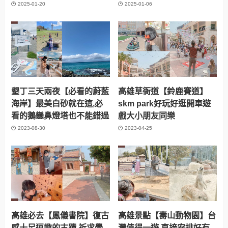
台南美食必吃【安平老街】
【北港老街必吃必買必逛】
嚴選必逛10間店和美食最
北港朝天宮1日遊含交通攻
新版
略版最新
2025-01-20
2025-01-06
墾丁三天兩夜【必看的蔚藍
高雄草衙道【鈴鹿賽道】
海岸】最美白砂就在這,必
skm park好玩好逛開車遊
看的鵝鑾鼻燈塔也不能錯過
戲大小朋友同樂
2023-08-30
2023-04-25