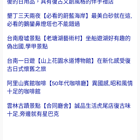
高雄景點【壽山動物園】台灣值得一遊,直接安排好
有趣又含療癒感的親子行程
（FoOd彰化)♥【簡單美味工坊】讓人回想起小時
後的日用品，具有復古文創風格的伴手禮店
墾丁三天兩夜【必看的蔚藍海岸】最美白砂就在這,
必看的鵝鑾鼻燈塔也不能錯過
台南廢墟景點【老塘湖藝術村】坐船遊湖好有趣的
偽出國,學甲景點
台南一日遊【山上花園水道博物館】在新化感受復
古日式懷舊之旅
阿里山賓館咖啡【50年代咖啡廳】異國感,昭和風情
十足的咖啡館