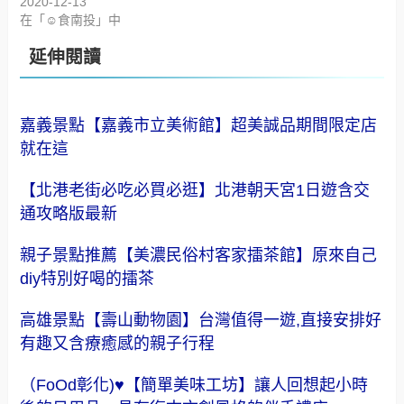
在「名古屋,九州」中
在「雲林,嘉義,台南,高雄,屏
東,墾丁趴趴走」中
【1985音樂公寓】復古音樂
小酒館,飲料歌名太有趣,唱片
菜單,居然有我愛的橘子新樂
園
2020-12-13
在「☺食南投」中
延伸閱讀
嘉義景點【嘉義市立美術館】超美誠品期間限定店
就在這
【北港老街必吃必買必逛】北港朝天宮1日遊含交
通攻略版最新
親子景點推薦【美濃民俗村客家擂茶館】原來自己
diy特別好喝的擂茶