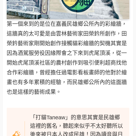
第一個來到的是位在嘉義民雄鄉公所內的彩繪牆，
這牆真的太可愛是由雲林藝術家田榮鈐所創作，田
榮鈐藝術家剛開始創作接觸貓彩繪牆的契機其實是
因為酒駕服勞役因緣際會之下來到虎尾頂溪，從一
開始虎尾頂溪社區的農村創作到吸引便利超商找他
合作彩繪牆，曾經擔任過電影看板畫師的他對於繪
畫也有多年累積的經驗，而民雄鄉公所內的這面牆
也是這樣的藝術成果。
「打貓Taneaw」的意思其實是民雄鄉
這裡的舊名，聽起來似乎不太好聽所以
後來被日本人改成民雄！因為讀音與日