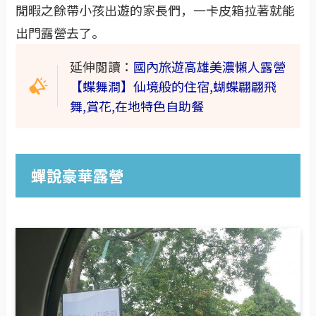
閒暇之餘帶小孩出遊的家長們，一卡皮箱拉著就能
出門露營去了。
延伸閱讀：
國內旅遊高雄美濃懶人露營
【蝶舞澗】仙境般的住宿,蝴蝶翩翩飛
舞,賞花,在地特色自助餐
蟬說豪華露營