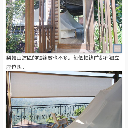
樂讀山這區的帳篷數也不多。每個帳篷前都有獨立
座位區。