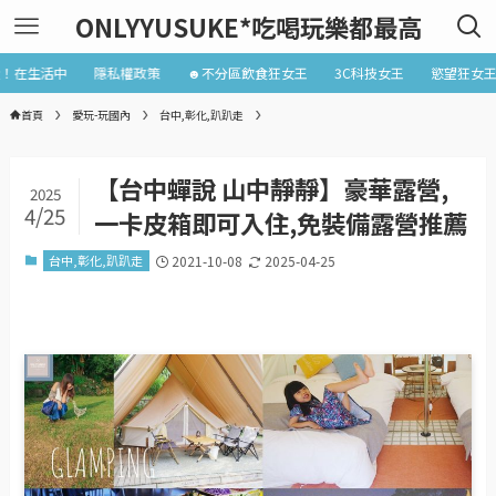
ONLYYUSUKE*吃喝玩樂都最高
近！在生活中
隱私權政策
☻不分區飲食狂女王
3C科技女王
慾望狂女
首頁
愛玩-玩國內
台中,彰化,趴趴走
【台中蟬說 山中靜靜】豪華露營,
2025
4/25
一卡皮箱即可入住,免裝備露營推薦
台中,彰化,趴趴走
2021-10-08
2025-04-25