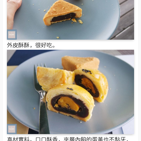
外皮酥酥，很好吃。
真材實料。口口酥香，夾層內餡的蛋黃也不黏牙，