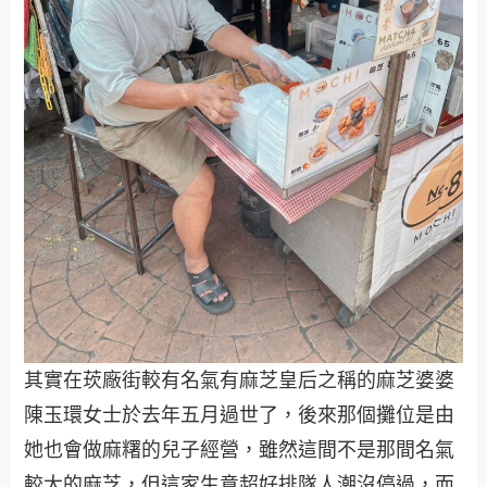
其實在莰廠街較有名氣有麻芝皇后之稱的麻芝婆婆
陳玉環女士於去年五月過世了，後來那個攤位是由
她也會做麻糬的兒子經營，雖然這間不是那間名氣
較大的麻芝，但這家生意超好排隊人潮沒停過，而