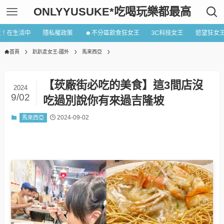
ONLYYUSUKE*吃喝玩樂都最高
近！在生活中
隱私權政策
☻不分區飲食狂女王
3C科技女王
慾望狂女
首頁
趴趴走女王-國外
馬來西亞
【莰廠街必吃的美食】這3間店沒
2024
9/02
吃過別說你有來過吉隆坡
2024-09-02
馬來西亞