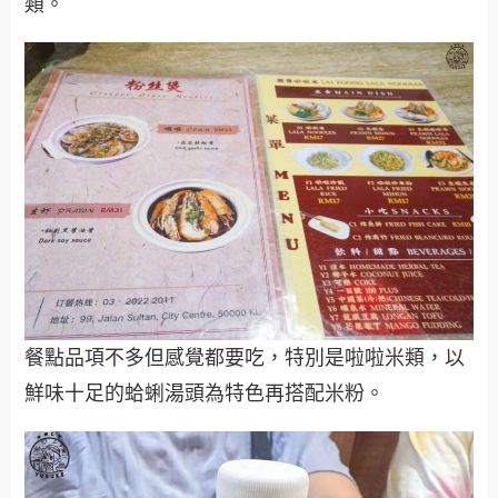
類。
餐點品項不多但感覺都要吃，特別是啦啦米類，以
鮮味十足的蛤蜊湯頭為特色再搭配米粉。