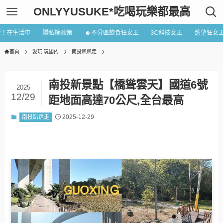
ONLYYUSUKE*吃喝玩樂都最高
近！在生活中
隱私權政策
☻不分區飲食狂女王
3C科技女王
慾望狂女
首頁
愛玩-玩國內
南投趴趴走
南投新景點【橋聳雲天】國道6號
2025
12/29
距地面高達70公尺,全台最高
2025-12-29
南投趴趴走