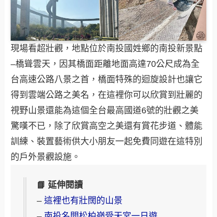
現場看超壯觀，地點位於南投國姓鄉的南投新景點
–橋聳雲天，因其橋面距離地面高達70公尺成為全
台高速公路八景之首，橋面特殊的迴旋設計也讓它
得到雲端公路之美名，在這裡你可以欣賞到壯麗的
視野山景還能為這個全台最高國道6號的壯觀之美
驚嘆不已，除了欣賞高空之美還有賞花步道、體能
訓練、裝置藝術供大小朋友一起免費同遊在這特別
的戶外景觀設施。
📘 延伸閱讀
–
這裡也有壯闊的山景
–
南投名間松柏嶺受天宮一日遊